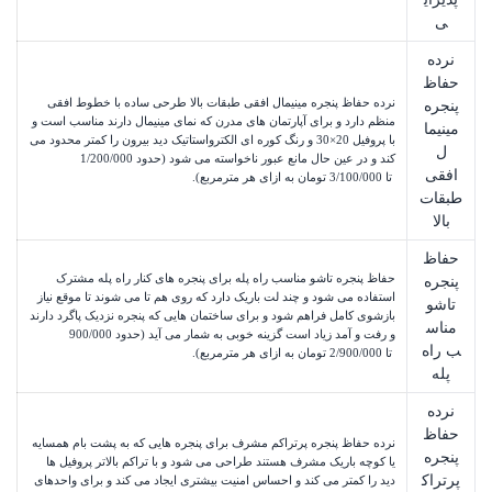
ی
نرده
حفاظ
نرده حفاظ پنجره مینیمال افقی طبقات بالا طرحی ساده با خطوط افقی
پنجره
منظم دارد و برای آپارتمان های مدرن که نمای مینیمال دارند مناسب است و
مینیما
با پروفیل 20×30 و رنگ کوره ای الکترواستاتیک دید بیرون را کمتر محدود می
ل
کند و در عین حال مانع عبور ناخواسته می شود (حدود
1/200/000
افقی
 تا 
3/100/000
تومان
به ازای هر مترمربع).
طبقات
بالا
حفاظ
حفاظ پنجره تاشو مناسب راه پله برای پنجره های کنار راه پله مشترک
پنجره
استفاده می شود و چند لت باریک دارد که روی هم تا می شوند تا موقع نیاز
تاشو
بازشوی کامل فراهم شود و برای ساختمان هایی که پنجره نزدیک پاگرد دارند
مناس
و رفت و آمد زیاد است گزینه خوبی به شمار می آید (حدود
900/000
ب راه
 تا 
2/900/000
تومان
به ازای هر مترمربع).
پله
نرده
حفاظ
نرده حفاظ پنجره پرتراکم مشرف برای پنجره هایی که به پشت بام همسایه
پنجره
یا کوچه باریک مشرف هستند طراحی می شود و با تراکم بالاتر پروفیل ها
پرتراک
دید را کمتر می کند و احساس امنیت بیشتری ایجاد می کند و برای واحدهای