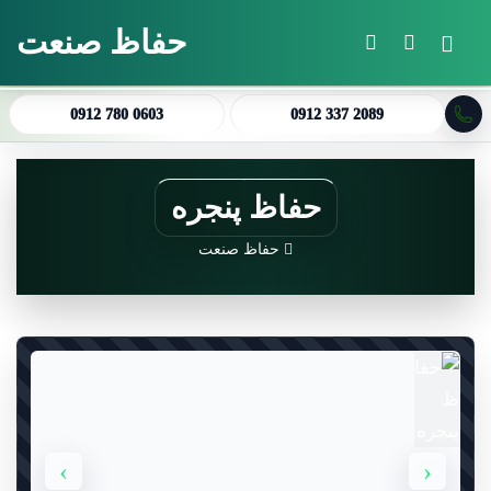
حفاظ صنعت
منو
جستجو برای
تغییر پوسته
0912 780 0603
0912 337 2089
حفاظ پنجره
حفاظ صنعت
›
‹