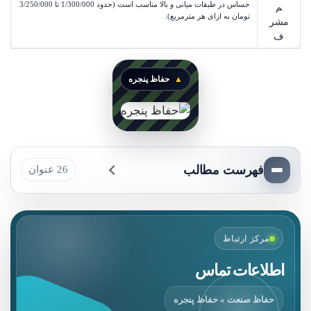
حساس در طبقات میانی و بالا مناسب است (حدود
1/300/000
 تا 
3/250/000
م
تومان
به ازای هر مترمربع).
مشر
ف
حفاظ پنجره
فهرست مطالب
26 عنوان
مرکز ارتباط
اطلاعات تماس
حفاظ صنعت » حفاظ پنجره