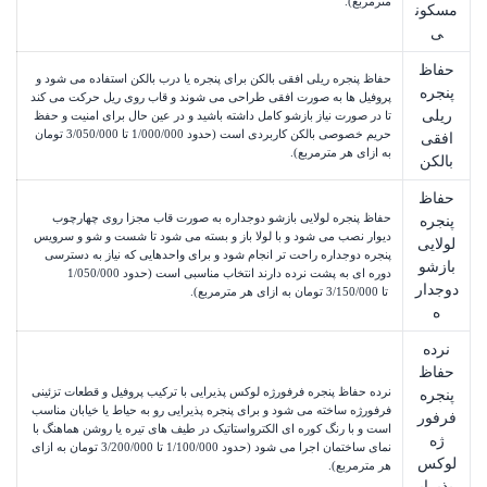
مترمربع).
مسکون
ی
حفاظ
حفاظ پنجره ریلی افقی بالکن برای پنجره یا درب بالکن استفاده می شود و
پنجره
پروفیل ها به صورت افقی طراحی می شوند و قاب روی ریل حرکت می کند
ریلی
تا در صورت نیاز بازشو کامل داشته باشید و در عین حال برای امنیت و حفظ
حریم خصوصی بالکن کاربردی است (حدود
1/000/000
 تا 
3/050/000
تومان
افقی
به ازای هر مترمربع).
بالکن
حفاظ
حفاظ پنجره لولایی بازشو دوجداره به صورت قاب مجزا روی چهارچوب
پنجره
دیوار نصب می شود و با لولا باز و بسته می شود تا شست و شو و سرویس
لولایی
پنجره دوجداره راحت تر انجام شود و برای واحدهایی که نیاز به دسترسی
بازشو
دوره ای به پشت نرده دارند انتخاب مناسبی است (حدود
1/050/000
دوجدار
 تا 
3/150/000
تومان
به ازای هر مترمربع).
ه
نرده
حفاظ
نرده حفاظ پنجره فرفورژه لوکس پذیرایی با ترکیب پروفیل و قطعات تزئینی
پنجره
فرفورژه ساخته می شود و برای پنجره پذیرایی رو به حیاط یا خیابان مناسب
فرفور
است و با رنگ کوره ای الکترواستاتیک در طیف های تیره یا روشن هماهنگ با
ژه
نمای ساختمان اجرا می شود (حدود
1/100/000
 تا 
3/200/000
تومان
به ازای
لوکس
هر مترمربع).
پذیرای