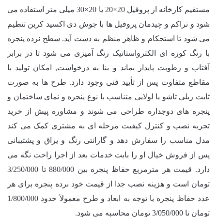
مستقیم کارخانه از پروفیل 20×20 یا 20×30 میلی متر استفاده می
شود و تراکم و چیدمان پروفیل ها با جوش دی اکسید کربن تنظیم
می شود تا استحکام و ظاهر منظم به دست آید. سطح نرده پنجره
با رنگ کوره ای الکترواستاتیک رنگ آمیزی می شود تا در برابر
آفتاب و رطوبت پایدار بماند و بنا به درخواست, امکان تولید با
مقاطع متفاوت پس از تأیید فنی وجود دارد. طرح ها به صورت
ثابت ریلی تاشو یا لولایی متناسب با نوع پنجره و نمای ساختمان و
پنجره های دوجداره طراحی می شوند و مشاوره پیش از خرید
تجربه نصب و کنترل کیفیت مرحله ای به مشتری کمک می کند
مدل مناسب را سفارش دهد و گارانتی رنگ و یراق و پشتیبانی
پس از فروش خیال او را بابت خدمات بعد از اجرا راحت نگه می
دارد. قیمت هر مترمربع حفاظ پنجره بین 880/000 تا
3/250/000
تومان است و هزینه نصب جدا از قیمت خود نرده پنجره برای هر
عدد حفاظ پنجره با توجه به ابعاد و طرح معمولاً حدود
1/800/000
تومان تا
3/050/000
تومان محاسبه می شود.