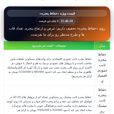
قیمت ویژه «حفاظ پنجره»
21:46:07
تا پایان این فرصت
روی «حفاظ پنجره» تخفیف داریم؛ عرض و ارتفاع پنجره, تعداد قاب
ها و طرح مدنظر رو برای ما بفرست.
مدل
توضیحات + قیمت هر مترمربع
حفاظ
حفاظ پنجره ثابت عمودی اقتصادی برای واحدهای مسکونی طبقات پایین
پنجره
مناسب است و با پروفیل های عمودی نزدیک به هم و اتصال با جوش دی
ثابت
اکسید کربن روی قاب پنجره نصب می شود و با رنگ کوره ای الکترواستاتیک
عمودی
ظاهری ساده و منظم ایجاد می کند (حدود
880/000
 تا 
3/250/000
تومان
به
اقتصاد
ازای هر مترمربع).
ی
حفاظ
پنجره
حفاظ پنجره ثابت مشبک ریز مسکونی شبکه ای از پروفیل های 20×20 در
ثابت
فواصل کم تشکیل می دهد و برای پنجره اتاق خواب و پذیرایی که روی کوچه
مشبک
دید مستقیم دارند مناسب است و هماهنگی خوبی با پنجره های دوجداره
ساده ایجاد می کند (حدود
950/000
 تا 
3/000/000
تومان
به ازای هر
ریز