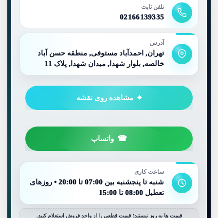
تلفن ثابت
02166139335
آدرس
تهران, احمدآباد مستوفی, منطقه حسن آباد
خالصه, بلوار شهدا, میدان شهدا, پلاک 11
مشاهده روی نقشه
واتساپ
ساعت کاری
شنبه تا پنجشنبه بین 07:00 تا 20:00 • روزهای
تعطیل 08:00 تا 15:00
قیمت ها به روز نیستند؛ قیمت قطعی را از واحد فروش استعلام کنید.