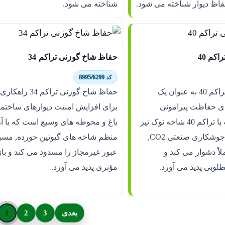
اظ دیوار شناخته می شود.
شناخته می شود.
کم 40
حفاظ شاخ گوزنی تراکم 34
کد 8995/6299
حفاظ شاخ گوزنی تراکم 40 به عنوان یک
حفاظ شاخ گوزنی تراکم
ای حفاظت پیرامونی
برای افزایش امنیت دیوارهای ساختمان
شناخته می شود که با تراکم 40 شاخه نوک تیز
باغ و محوطه های وسیع است که با آ
در هر متر و اجرای جوشکاری صنعتی CO2,
منظم شاخه های گیوتین خورده, مسی
اً دشوار می کند و
عبور غیرمجاز را مسدود می کند و با
طلوبی پدید می آورد.
مؤثری پدید می آورد.
بعدی
3
2
1