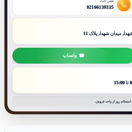
تلفن ثابت
02166139335
ا, میدان شهدا, پلاک 11
واتساپ
استعلام روز از واحد فروش.