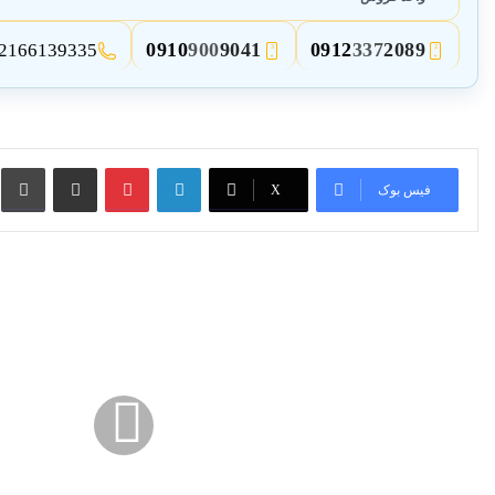
0910
900
9041
0912
337
2089
2166139335
3
2
لینکدین
پین ترست
از طریق ایمیل به اشتراک بگذارید
چاپ کنید
فیس بوک
X
بهترین
حفاظ
آکاردئونی
کدام
حفاظ
است؟