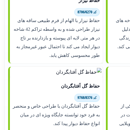
حفاظ نیزار
کد 8706/6270
هام از شاخه های
حفاظ نیزار با الهام از فرم طبیعی ساقه های
دلیل
نیزار طراحی شده و به واسطه تراکم 42 شاخه
رندگی
در هر متر, لایه ای پیوسته و بازدارنده بر تاج
ی کند.
دیوار ایجاد می کند تا احتمال عبور غیرمجاز به
طور محسوسی کاهش یابد.
حفاظ گل آفتابگردان
کد 9768/8376
ی از
حفاظ گل آفتابگردان با طراحی خاص و منحصر
ت در
به فرد خود توانسته جایگاه ویژه ای در میان
یلایی
انواع حفاظ دیوار پیدا کند.