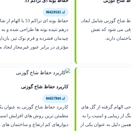
 شاخ گوزنی
حفاظ بوته ای تراکم 53
کد 9642/9163
شاخ گوزنی شامل ابعاد,
حفاظ بوته ای تراکم 53 با ال
فی می شود که نقش
درهم تنیده بوته ها طراحی شده و به 
ختمان دارند.
چیدمان فشرده و فرم نوک تیز, بازدا
مؤثری در برابر عبور غیرمجاز ایجاد م
کاربرد حفاظ شاخ گوزنی
کد 8445/7844
حی الهام گرفته از گل های
کاربرد حفاظ شاخ گوزنی به عنوان یک
گ از زیبایی و امنیت را به
مطمئن ترین روش های افزایش امنی
همین دلیل به عنوان یکی از
دیوارهای کم ارتفاع و ساختمان های و