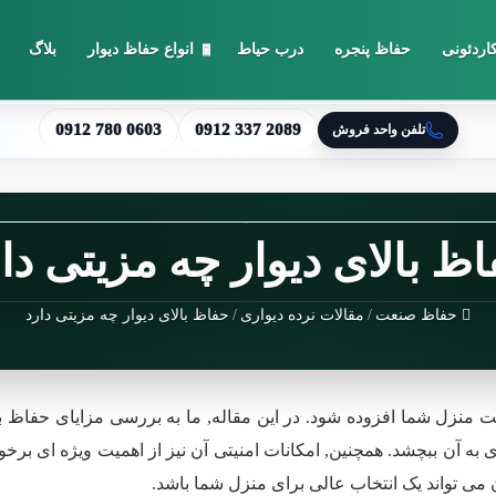
اردئونی
حفاظ پنجره
درب حیاط
انواع حفاظ دیوار
بلاگ
0912 780 0603
0912 337 2089
تلفن واحد فروش
ظ بالای دیوار چه مزیتی دا
حفاظ صنعت
/
مقالات نرده دیواری
/
حفاظ بالای دیوار چه مزیتی دارد
ت منزل شما افزوده شود. در این مقاله, ما به بررسی مزایای حفاظ با
 آن ببچشد. همچنین, امکانات امنیتی آن نیز از اهمیت ویژه ای برخورد
می تواند یک انتخاب عالی برای منزل شما باشد.