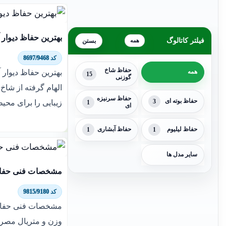
بهترین حفاظ دیوار آ
فیلتر کاتالوگ
همه
کد 8697/9468
حفاظ شاخ
بهترین حفاظ دیوار آ
همه
15
گوزنی
الهام گرفته از شاخ 
حفاظ سرنیزه
حفاظ بوته ای
3
زیبایی را برای محی
1
ای
حفاظ لیلیوم
1
حفاظ آبشاری
1
سایر مدل ها
مشخصات فنی حفاظ
کد 9815/9180
مشخصات فنی حفاظ 
وزن و متریال مصر