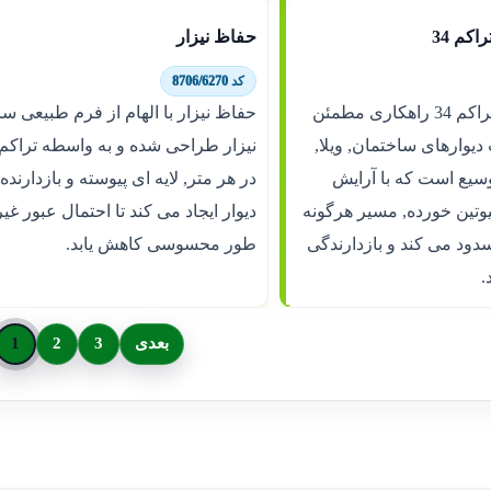
کم 34
حفاظ نیزار
کد 8706/6270
حفاظ شاخ گوزنی تراکم 34 راهکاری مطمئن
حفاظ نیزار با الهام از فرم طبیعی س
دیوارهای ساختمان, ویلا,
سیع است که با آرایش
در هر متر, لایه ای پیوسته و بازدارنده 
تین خورده, مسیر هرگونه
دیوار ایجاد می کند تا احتمال عبور غی
دود می کند و بازدارندگی
طور محسوسی کاهش یابد.
.
بعدی
3
2
1