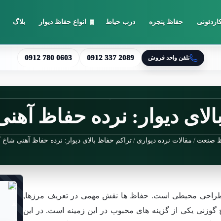
اردئونی
حفاظ پنجره
درب حیاط
انواع حفاظ دیوار
بلاگ
0912 780 0603
0912 337 2089
تلفن واحد فروش
الای دیوار: نرده حفاظ آهن
 صنعت
/
مقالات نرده دیواری
/
تراکم حفاظ بالای دیوار: نرده حفاظ آهنی شاخ 
راحی محیطی است. حفاظ ها نقش مهمی در تعریف مرزها,
 گوزنی یکی از گزینه های محبوب در این زمینه است. در این