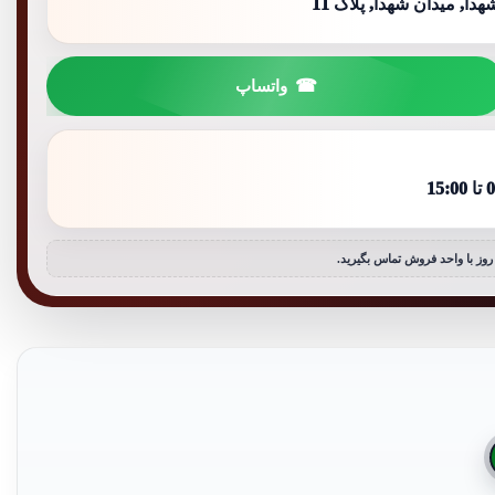
ا, میدان شهدا, پلاک 11
واتساپ
وز با واحد فروش تماس بگیرید.