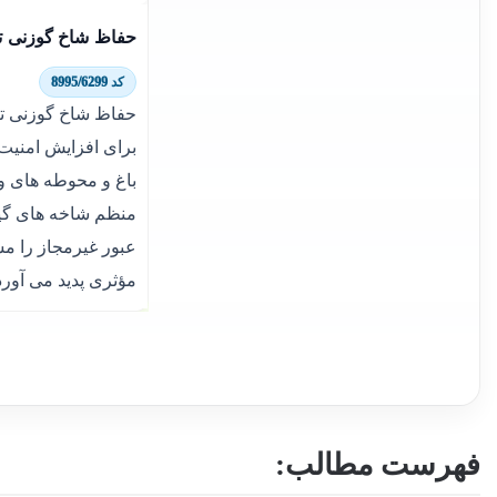
حفاظ شاخ گوزنی ترا
کد 8995/6299
برای افزایش امنیت 
باغ و محوطه های و
منظم شاخه های گیو
عبور غیرمجاز را مس
مؤثری پدید می آورد
فهرست مطالب: