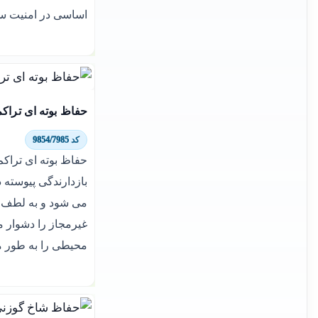
اساسی در امنیت سا
حفاظ بوته ای تراکم 7
کد 9854/7985
بازدارندگی پیوسته 
می شود و به لطف آ
غیرمجاز را دشوار 
محیطی را به طور 