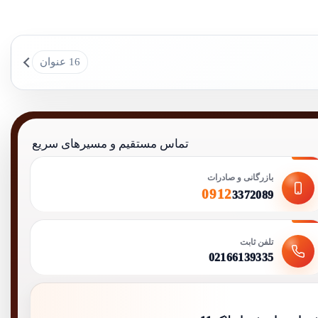
16 عنوان
تماس مستقیم و مسیرهای سریع
بازرگانی و صادرات
0912
3372089
تلفن ثابت
02166139335