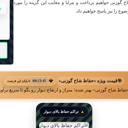
خ گوزنی خواهیم پرداخت و مزایا و معایب این گزینه را مورد
‹
وع را نیز پاسخ خواهیم داد.
🎯
قیمت ویژه «حفاظ شاخ گوزنی»
💎
00:23:43
تا پایان این فرصت
اظ شاخ گوزنی» بهتر شده؛ متراژ و ارتفاع دیوار رو بگو تا سریع برآور
تراکم حفاظ بالای دیوار