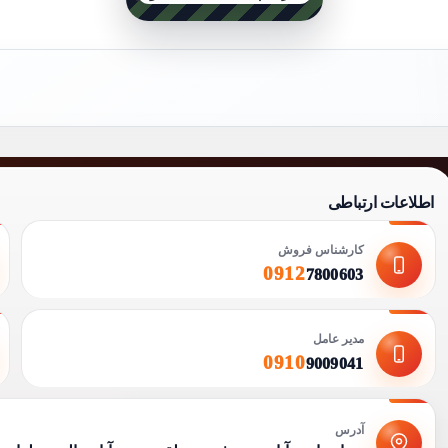
اطلاعات ارتباطی
کارشناس فروش
0912
7800603
مدیر عامل
0910
9009041
آدرس