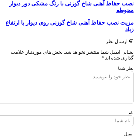
صب
صب حفاظ آهنی شاخ گوزنی با رنگ مشکی دور دیوار
ایمیل
فاظ
به
حوطه
هنی
اشتراک
اخ
بگذارید
زیت
زیت نصب حفاظ آهنی شاخ گوزنی روی دیوار با ارتفاع
وزنی
صب
یاد
فاظ
نگ
هنی
 ارسال نظر
شکی
اخ
ور
وزنی
شانی ایمیل شما منتشر نخواهد شد.
بخش های موردنیاز علامت
وار
وی
ذاری شده اند
*
حوطه
وار
ظر شما
تفاع
اد
م
یمیل