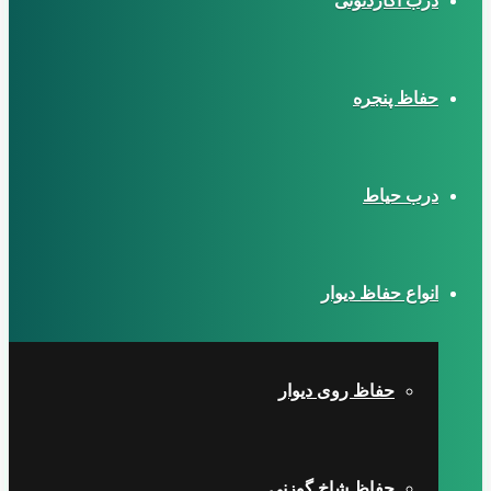
درب آکاردئونی
حفاظ پنجره
درب حیاط
انواع حفاظ دیوار
حفاظ روی دیوار
حفاظ شاخ گوزنی