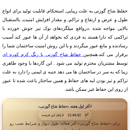
فلظ شاخ گوزنی به علت زیبایی, استحکام, قابلیت تولید برای انواع
ول و عرض و ارتفاع و تراکم, و مقدار افزایش امنیت, بااستقبال
الایی مواجه شده .درواقع میلگردهای نوک تیز جوش خورده با
راکمی که دارا هستد به فردی که بخواهد از آن ها عبور کند آسیب
سادنده و مانع عبور میگردند و با این روش امنیت ساختمان شما را
رقرار می کند.همچنین
حفاظ شاخ گوزنی با رنگ کرم کوره ای
وسط مشتریان محترم تولید می شود . این گاردها با وجود طاهری
یبا که به سر در ساختمان ها می دهد جنبه ی ایمنی را دارد به علت
راکم و تیز بودن لبه های حفاظ و همین ساختار باعث شده تا عبور
ز روی این حفاظ غیر ممکن باشد.
⚡
آفر اول هفته «حفاظ شاخ گوزنی»
✅
21:04:01
تا پایان این فرصت
برای «حفاظ شاخ گوزنی» آفر فعاله؛ طول دیوار و شرایط نصب رو