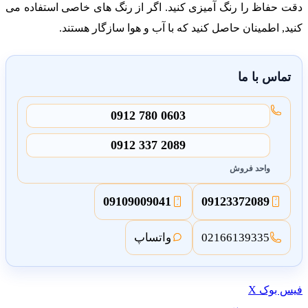
قت حفاظ را رنگ آمیزی کنید. اگر از رنگ های خاصی استفاده می
نید, اطمینان حاصل کنید که با آب و هوا سازگار هستند.
تماس با ما
0912 780 0603
0912 337 2089
واحد فروش
0910
900
9041
0912
337
2089
3
2
02166139335
واتساپ
از
پین
چاپ
لینکدین
یس بوک
X
کنید
طریق
ترست