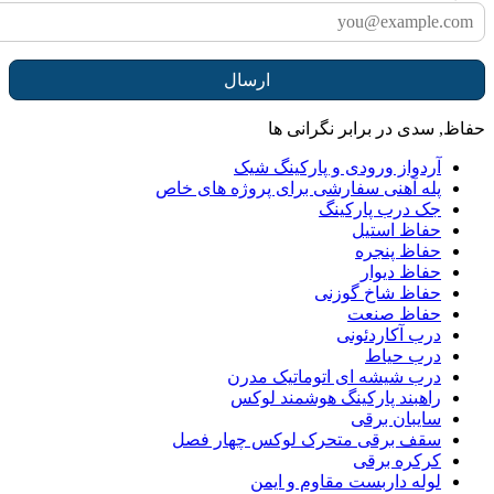
فاظ, سدی در برابر نگرانی ها
آردواز ورودی و پارکینگ شیک
پله آهنی سفارشی برای پروژه های خاص
جک درب پارکینگ
حفاظ استیل
حفاظ پنجره
حفاظ دیوار
حفاظ شاخ گوزنی
حفاظ صنعت
درب آکاردئونی
درب حیاط
درب شیشه ای اتوماتیک مدرن
راهبند پارکینگ هوشمند لوکس
سایبان برقی
سقف برقی متحرک لوکس چهار فصل
کرکره برقی
لوله داربست مقاوم و ایمن