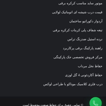
موتور ساید مناسب کرکره برقی
قیمت درب شیشه ای اتوماتیک لولایی
آردواز دکوراتیو ساختمان
تیغه شفاف پلی کربنات کرکره برقی
نرده استیل ضدزنگ تراس
راهبند پارکینگ برقی پرکاربرد
مرکز فروش تخصصی جک پارکینگی
حفاظ نخل مرداب
حفاظ آکاردئونی 4 گل لوزی
درب فلزی کلاسیک موناکو با طراحی لوکس
© تمامی حقوق برای حفاظ صنعت محفوظ است