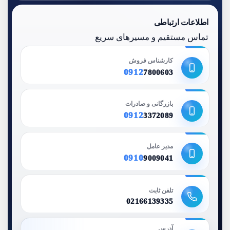
اطلاعات ارتباطی
تماس مستقیم و مسیرهای سریع
کارشناس فروش
0912
7800603
بازرگانی و صادرات
0912
3372089
مدیر عامل
0910
9009041
تلفن ثابت
02166139335
آدرس