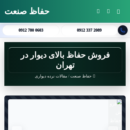
حفاظ صنعت
منو
جستجو برای
تغییر پوسته
0912 780 0603
0912 337 2089
فروش حفاظ بالای دیوار در
تهران
حفاظ صنعت
/
مقالات نرده دیواری