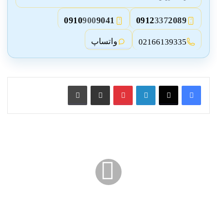
0910
900
9041
0912
337
2089
3
2
واتساپ
02166139335
لینکدین
پین ترست
از طریق ایمیل به اشتراک بگذارید
چاپ کنید
معرفی
مدل
حفاظ
نرده
آهنی
شاخ
گوزنی
بالای
دیوار