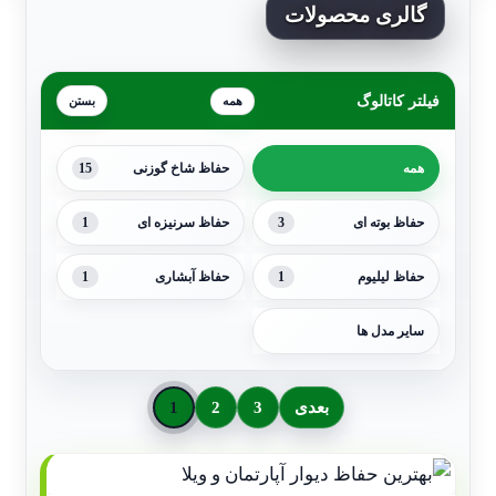
گالری محصولات
فیلتر کاتالوگ
همه
15
همه
حفاظ شاخ گوزنی
1
3
حفاظ بوته ای
حفاظ سرنیزه ای
1
1
حفاظ لیلیوم
حفاظ آبشاری
سایر مدل ها
بعدی
3
2
1