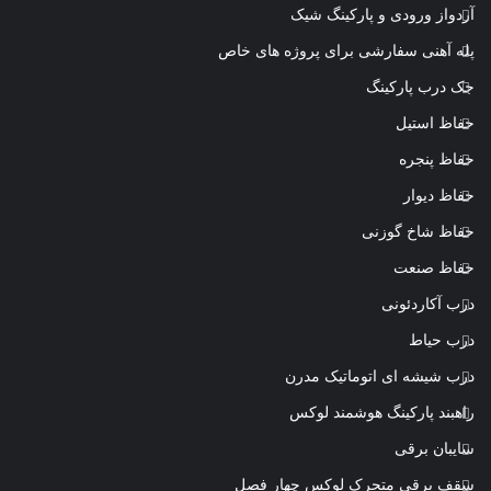
آردواز ورودی و پارکینگ شیک
پله آهنی سفارشی برای پروژه های خاص
جک درب پارکینگ
حفاظ استیل
حفاظ پنجره
حفاظ دیوار
حفاظ شاخ گوزنی
حفاظ صنعت
درب آکاردئونی
درب حیاط
درب شیشه ای اتوماتیک مدرن
راهبند پارکینگ هوشمند لوکس
سایبان برقی
سقف برقی متحرک لوکس چهار فصل