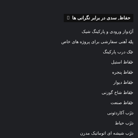
حفاظ, سدی در برابر نگرانی ها
آردواز ورودی و پارکینگ شیک
پله آهنی سفارشی برای پروژه های خاص
جک درب پارکینگ
حفاظ استیل
حفاظ پنجره
حفاظ دیوار
حفاظ شاخ گوزنی
حفاظ صنعت
درب آکاردئونی
درب حیاط
درب شیشه ای اتوماتیک مدرن