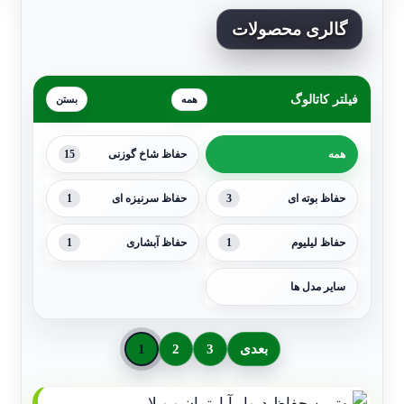
گالری محصولات
فیلتر کاتالوگ
همه
15
همه
حفاظ شاخ گوزنی
1
3
حفاظ بوته ای
حفاظ سرنیزه ای
1
1
حفاظ لیلیوم
حفاظ آبشاری
سایر مدل ها
بعدی
3
2
1