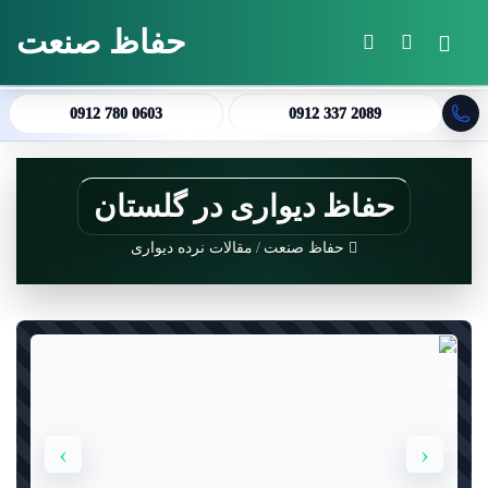
حفاظ صنعت
منو
جستجو برای
تغییر پوسته
0912 780 0603
0912 337 2089
حفاظ دیواری در گلستان
حفاظ صنعت
/
مقالات نرده دیواری
›
‹