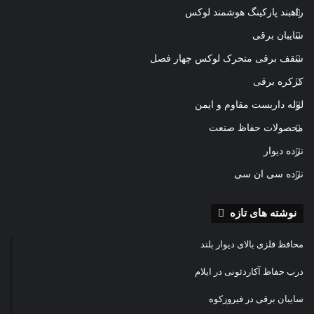
راهبند پارکینگ هوشمند لوکس
سایبان برقی
سقف برقی متحرک لوکس چهار فصل
کرکره برقی
لوله داربست مقاوم و ایمن
محصولات حفاظ صنعت
نرده دیوار
نرده سی ان سی
نوشته های تازه
محافظ فلزی بالای دیوار بلند
درب حفاظ آکاردئونی در ایلام
سایبان برقی در فیروزکوه