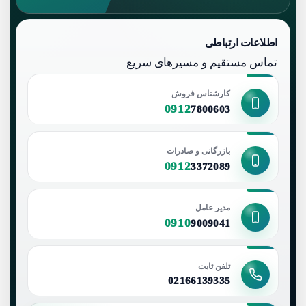
اطلاعات ارتباطی
تماس مستقیم و مسیرهای سریع
کارشناس فروش
0912
7800603
بازرگانی و صادرات
0912
3372089
مدیر عامل
0910
9009041
تلفن ثابت
02166139335