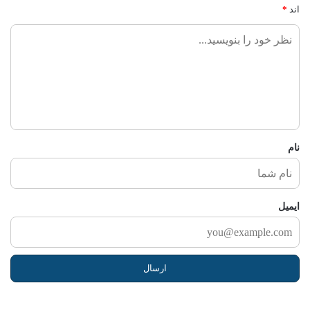
اند
*
ن
ظ
ر
ش
م
ا
نام
ایمیل