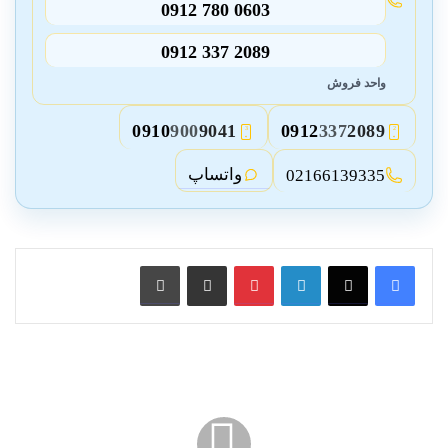
0912 780 0603
0912 337 2089
واحد فروش
0910
900
9041
0912
337
2089
3
2
واتساپ
02166139335
لینکدین
پین ترست
از طریق ایمیل به اشتراک بگذارید
چاپ کنید
حفاظ
دیواری
در
گرگان