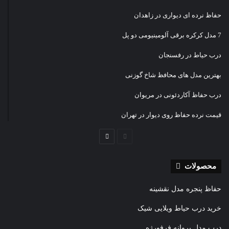
حفاظ نرده ای دیواری در زاهدان
7 مدل کرکره برقی آلومینیومی دو پل
درب حیاط در رفسنجان
بهترین مدل های محافظ شاخ گوزنی
درب حفاظ آکاردئونی در مریوان
قیمت نرده حفاظ روی دیوار در تهران
صفحه
صفحه
قبلی
بعدی
محصولات
حفاظ پنجره مدل نقشینه
خرید درب حیاط ویلایی شیک
درب مدل پروانه فرفورژه