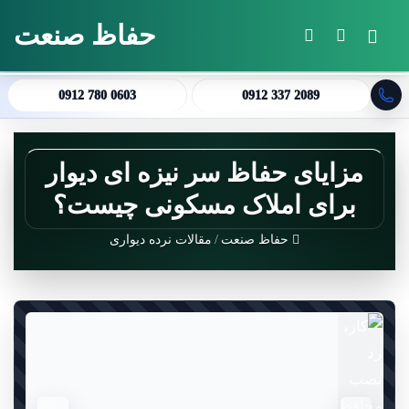
حفاظ صنعت
منو
جستجو برای
تغییر پوسته
0912 780 0603
0912 337 2089
مزایای حفاظ سر نیزه ای دیوار
برای املاک مسکونی چیست؟
حفاظ صنعت
/
مقالات نرده دیواری