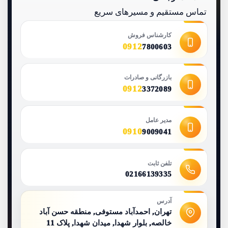
تماس مستقیم و مسیرهای سریع
کارشناس فروش
0912
7800603
بازرگانی و صادرات
0912
3372089
مدیر عامل
0910
9009041
تلفن ثابت
02166139335
آدرس
تهران, احمدآباد مستوفی, منطقه حسن آباد
خالصه, بلوار شهدا, میدان شهدا, پلاک 11