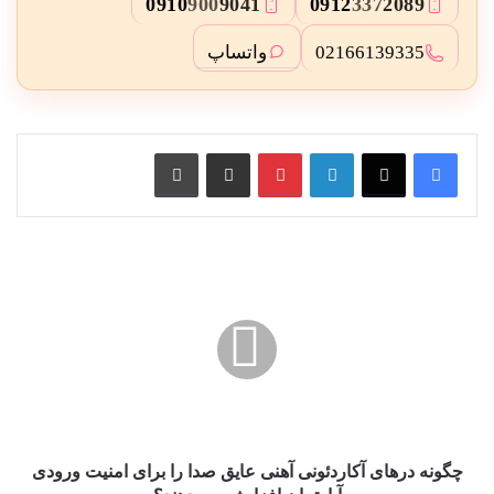
0910
900
9041
0912
337
2089
3
2
واتساپ
02166139335
لینکدین
پین ترست
از طریق ایمیل به اشتراک بگذارید
چاپ کنید
چگونه
درهای
آکاردئونی
آهنی
عایق
صدا
را
برای
امنیت
ورودی
چگونه درهای آکاردئونی آهنی عایق صدا را برای امنیت ورودی
آپارتمان