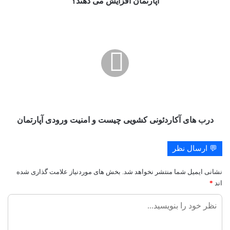
آپارتمان افزایش می دهند؟
افزایش
می
درب
دهند؟
های
آکاردئونی
کشویی
چیست
و
امنیت
ورودی
آپارتمان
درب های آکاردئونی کشویی چیست و امنیت ورودی آپارتمان
💬 ارسال نظر
نشانی ایمیل شما منتشر نخواهد شد.
بخش های موردنیاز علامت گذاری شده
اند
*
ن
ظ