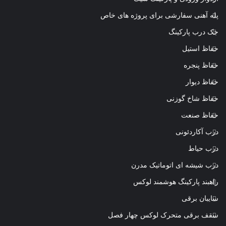
پله آهنی سفارشی برای پروژه های خاص
جک درب پارکینگ
حفاظ استیل
حفاظ پنجره
حفاظ دیوار
حفاظ شاخ گوزنی
حفاظ صنعت
درب آکاردئونی
درب حیاط
درب شیشه ای اتوماتیک مدرن
راهبند پارکینگ هوشمند لوکس
سایبان برقی
سقف برقی متحرک لوکس چهار فصل