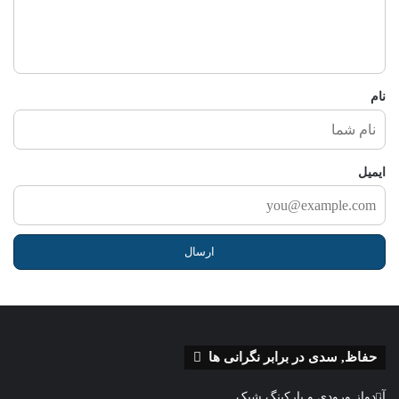
ر
ش
م
ا
نام
ایمیل
حفاظ, سدی در برابر نگرانی ها
آردواز ورودی و پارکینگ شیک