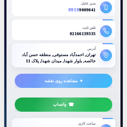
مدیر عامل
0910
9009041
تلفن ثابت
02166139335
آدرس
تهران, احمدآباد مستوفی, منطقه حسن آباد
خالصه, بلوار شهدا, میدان شهدا, پلاک 11
مشاهده روی نقشه
واتساپ
ساعت کاری