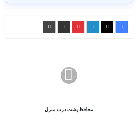
لینکدین
پین ترست
از طریق ایمیل به اشتراک بگذارید
چاپ کنید
محافظ
پشت
درب
منزل
محافظ پشت درب منزل
مزیت
حفاظ
درب