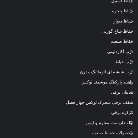
حفاظ استیل
حفاظ پنجره
حفاظ دیوار
حفاظ شاخ گوزنی
حفاظ صنعت
درب آکاردئونی
درب حیاط
درب شیشه ای اتوماتیک مدرن
راهبند پارکینگ هوشمند لوکس
سایبان برقی
سقف برقی متحرک لوکس چهار فصل
کرکره برقی
لوله داربست مقاوم و ایمن
محصولات حفاظ صنعت