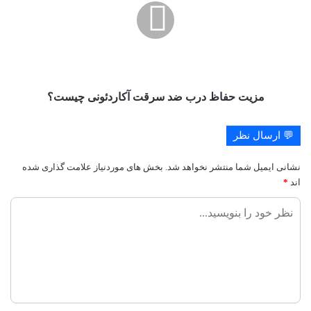
ضد
سرقت
آکاردئونی
چیست؟
مزیت حفاظ درب ضد سرقت آکاردئونی چیست؟
💬 ارسال نظر
نشانی ایمیل شما منتشر نخواهد شد.
بخش های موردنیاز علامت گذاری شده
اند
*
ن
ظ
ر
ش
م