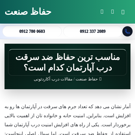
حفاظ صنعت
منو
جستجو برای
تغییر پوسته
0912 780 0603
0912 337 2089
مناسب ترین حفاظ ضد سرقت
درب آپارتمان کدام است؟
حفاظ صنعت
/
مقالات درب آکاردئونی
آمار نشان می دهد که تعداد جرم های سرقت در آپارتمان ها رو به
افزایش است. بنابراین, امنیت حانه و خانواده تان از اهمیت بالایی
برخوردار است. یکی از راه های افزایش امنیت درب آپارتمان شما
استفاده از حفاظ ضد سرقت است. اما سوال اصلی اینجاست: