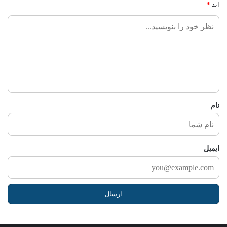
اند
*
ن
ظ
ر
ش
م
ا
نام
ایمیل