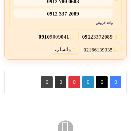
0912 780 0603
0912 337 2089
واحد فروش
0910
900
9041
0912
337
2089
3
2
واتساپ
02166139335
لینکدین
پین ترست
از طریق ایمیل به اشتراک بگذارید
چاپ کنید
قیمت
نرده
دیواری
شاخ
گوزنی