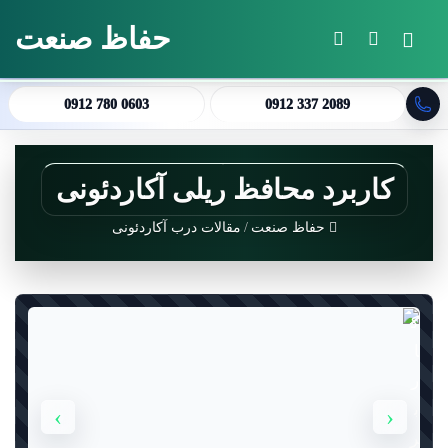
حفاظ صنعت
منو
جستجو برای
تغییر پوسته
0912 780 0603
0912 337 2089
کاربرد محافظ ریلی آکاردئونی
حفاظ صنعت
/
مقالات درب آکاردئونی
›
‹