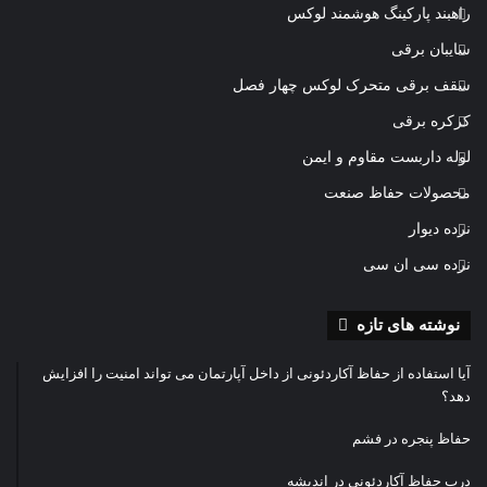
راهبند پارکینگ هوشمند لوکس
سایبان برقی
سقف برقی متحرک لوکس چهار فصل
کرکره برقی
لوله داربست مقاوم و ایمن
محصولات حفاظ صنعت
نرده دیوار
نرده سی ان سی
نوشته های تازه
آیا استفاده از حفاظ آکاردئونی از داخل آپارتمان می تواند امنیت را افزایش
دهد؟
حفاظ پنجره در فشم
درب حفاظ آکاردئونی در اندیشه