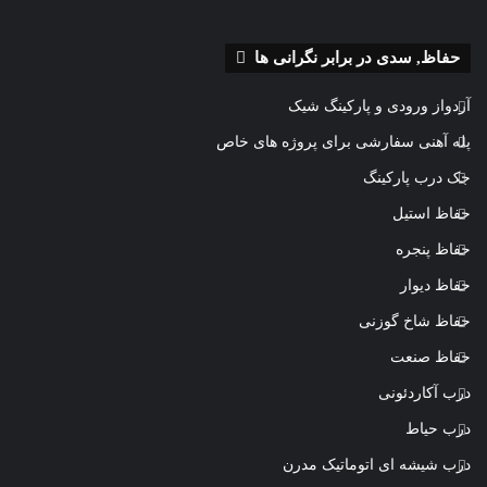
حفاظ, سدی در برابر نگرانی ها
آردواز ورودی و پارکینگ شیک
پله آهنی سفارشی برای پروژه های خاص
جک درب پارکینگ
حفاظ استیل
حفاظ پنجره
حفاظ دیوار
حفاظ شاخ گوزنی
حفاظ صنعت
درب آکاردئونی
درب حیاط
درب شیشه ای اتوماتیک مدرن