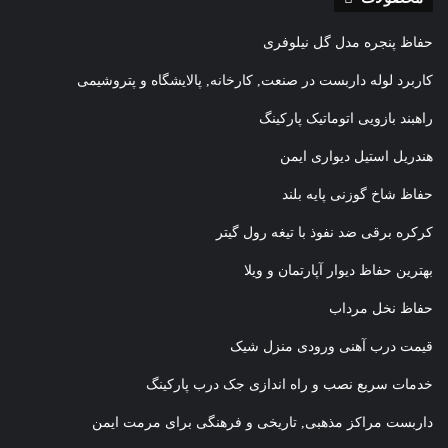
حفاظ پنجره مدل گل نیلوفری
کاربرد لوله داربست در صنعت, کارخانه, پالایشگاه و پتروشیمی
راهبند بازویی اتوماتیک پارکینگ
هندریل استیل دیواری ایمن
حفاظ شاخ گوزنی پایه بلند
کرکره برقی ضد نفوذ با تیغه رول گیتر
بهترین حفاظ دیوار آپارتمان و ویلا
حفاظ نخل مرداب
قیمت درب آهنی ورودی منزل شیک
خدمات سریع نصب و راه اندازی جک درب پارکینگ
داربست مراکز مذهبی, تاریخی و فرهنگی برای مرمت ایمن