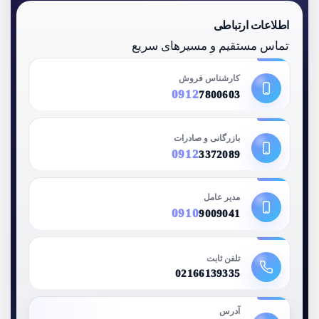
اطلاعات ارتباطی
تماس مستقیم و مسیرهای سریع
کارشناس فروش
0912
7800603
بازرگانی و صادرات
0912
3372089
مدیر عامل
0910
9009041
تلفن ثابت
02166139335
آدرس