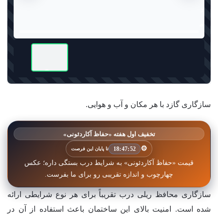
سازگاری گازد با هر مکان و آب و هوایی.
تخفیف اول هفته «حفاظ آکاردئونی»
⚙️
18:47:49
تا پایان این فرصت
قیمت «حفاظ آکاردئونی» به شرایط درب بستگی داره؛ عکس
چهارچوب و اندازه تقریبی رو برای ما بفرست.
سازگاری محافظ ریلی درب تقریباً برای هر نوع شرایطی ارائه
شده است. امنیت بالای این ساختمان باعث استفاده از آن در