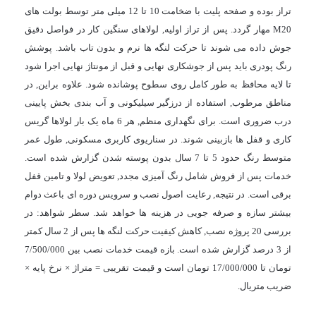
تراز بوده و صفحه پلیت با ضخامت 10 تا 12 میلی متر توسط بولت های
M20 مهار گردد. پس از تراز اولیه, لولاهای سنگین کار در فواصل دقیق
جوش داده می شوند تا حرکت لنگه ها نرم و بدون تاب باشد. پوشش
رنگ پودری باید پس از جوشکاری نهایی و قبل از مونتاژ نهایی اجرا شود
تا لایه محافظ به طور کامل روی سطوح پوشانده شود. علاوه براین, در
مناطق مرطوب, استفاده از درزگیر سیلیکونی و آب بندی بخش پایینی
درب ضروری است. برای نگهداری منظم, هر 6 ماه یک بار لولاها گریس
کاری و قفل ها بازبینی شوند. در سناریوی کاربری مسکونی, طول عمر
متوسط رنگ حدود 5 تا 7 سال بدون پوسته شدن گزارش شده است.
خدمات پس از فروش شامل رنگ آمیزی مجدد, تعویض لولا و تامین قفل
برقی است. در نتیجه, رعایت اصول نصب و سرویس دوره ای باعث دوام
بیشتر سازه و صرفه جویی در هزینه ها خواهد شد. سطر شواهد: در
بررسی 20 پروژه نصب, کاهش کیفیت حرکت لنگه ها پس از 2 سال کمتر
از 3 درصد گزارش شده است. بازه قیمت خدمات نصب بین
7/500/000
تومان تا
17/000/000
تومان است و قیمت تقریبی = متراژ × نرخ پایه ×
ضریب متریال.