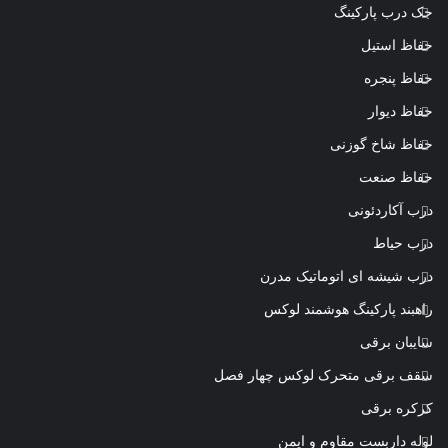
جک درب پارکینگ
حفاظ استیل
حفاظ پنجره
حفاظ دیوار
حفاظ شاخ گوزنی
حفاظ صنعت
درب آکاردئونی
درب حیاط
درب شیشه ای اتوماتیک مدرن
راهبند پارکینگ هوشمند لوکس
سایبان برقی
سقف برقی متحرک لوکس چهار فصل
کرکره برقی
لوله داربست مقاوم و ایمن