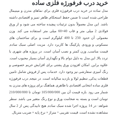
خرید درب فرفورژه فلزی ساده
مدل ساده در خرید درب فرفورژه فلزی برای نماهای مدرن و مینیمال
طراحی شده است تا ضمن حفظ استحکام, ظاهر تمیز و اقتصادی داشته
باشد. این مدل معمولاً بدون تزئینات پیچیده ساخته می شود و از ورق
فولادی 2 میلی متر و قاب 40×60 میلی متر استفاده می کند. وزن
معمولی آن حدود 250 تا 400 کیلوگرم است و برای ساختمان های
مسکونی و ورودی پارکینگ ها کاربرد دارد. مزیت اصلی سبک ساده,
قیمت مناسب, وزن کمتر و نصب آسان است. در پروژه های شهری با
تردد بالا, این مدل به دلیل دوام بالا و نگهداری آسان بسیار محبوب است.
علاوه براین, امکان افزودن ورق پشتی برای افزایش حریم خصوصی و
رنگ آمیزی سفارشی نیز وجود دارد. خدمات پس از فروش شامل تامین
قطعات یدکی, تنظیم لولا و بازدید سالیانه است. در نتیجه, درب فرفورژه
فلزی ساده انتخابی اقتصادی با ظاهری هماهنگ برای پروژه های مدرن به
شمار می رود. بازه قیمت آن بین
105/000/000
تومان تا
210/000/000
تومان است و بسته به ضخامت ورق و نوع رنگ متغیر می باشد. سطر
شواهد: در 14 پروژه اجرا شده سبک ساده, هیچ تابیدگی پس از 2 سال
مشاهده نشده است. قیمت تقریبی = متراژ × نرخ پایه × ضریب متریال.