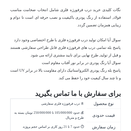
نگات کلیدی خرید درب فرفورژه فلزی شامل انتخاب ضخامت مناسب
فولاد, استفاده از رنگ پودری باکیفیت و نصب حرفه ای است تا دوام و
زیبایی همزمان تضمین گردد.
سوال آیا امکان تولید درب فرفورژه فلزی با طرح اختصاصی وجود دارد
پاسخ بله تمامی درب های فرفورژه فلزی قابل طراحی سفارشی هستند
و قبل از تولید, طرح نهایی برای تایید مشتری ارائه می شود.
سوال آیا رنگ پودری در برابر نور آفتاب مقاوم است
پاسخ بله رنگ پودری الکترواستاتیک دارای مقاومت بالا در برابر UV است
و تا چند سال کیفیت خود را حفظ می کند.
برای سفارش با ما تماس بگیرید
نوع محصول
🚪 درب فرفورژه فلزی سفارشی
💰 حدود
105/000/000
 تا 
250/000/000
تومان
بسته به
قیمت حدودی
طرح و متریال.
زمان سفارش
⏱️ حدود 7 تا 21 روز کاری بر اساس حجم پروژه.