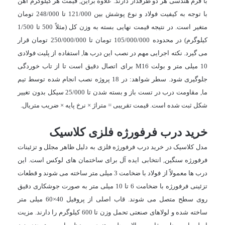
با فرم هندسی هر دو طرفدار دارند. علاوه براین, قیمت هر کیلوگرم آهن
با توجه به کیفیت فولاد و نوع پوشش بین 121/000 تا 248/000 تومان
متغیر است. در نتیجه قیمت نهایی بسته به وزن کل (مثلاً 500 تا 1/500
کیلوگرم) در محدوده
105/000/000
تومان تا
250/000/000
تومان قرار
می گیرد. نکته اجرایی مهم در نصب این درب ها, استفاده از پلیت فولادی
10 میلی متر و بولت M16 برای اتصال دقیق است تا از تاب خوردگی
جلوگیری شود. سطر شواهد: در 18 پروژه نصب انجام شده توسط تیم
ما, مقاومت درب در تست باز و بسته شدن تا 25/000 سیکل بدون تغییر
شکل ثبت شده است. قیمت تقریبی = متراژ × نرخ پایه × ضریب متریال.
خرید درب فرفورژه فلزی کلاسیک
مدل کلاسیک در خرید درب فرفورژه فلزی به دلیل ظاهر مجلل و تزئینات
فرفورژه سنگین, انتخابی ایده آل برای ساختمان های لوکس است. این
درب ها معمولاً از فولاد با ضخامت 3 میلی متر ساخته می شوند و قطعات
تزئینی فرفورژه با ضخامت 6 تا 10 میلی متر به صورت جوشکاری دقیق
روی سطح متصل می شوند. قاب اصلی از پروفیل 40×60 میلی متر
ساخته شده و لولاهای صنعتی تحمل وزن تا 600 کیلوگرم را دارند. مزیت