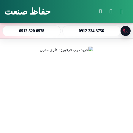
حفاظ صنعت
منو
جستجو برای
تغییر پوسته
0912 520 0978
0912 234 3756