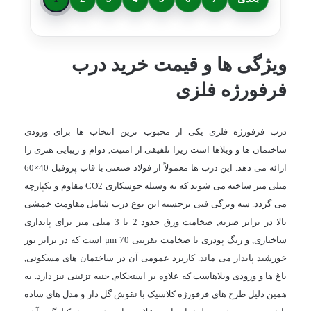
ویژگی ها و قیمت خرید درب
فرفورژه فلزی
درب فرفورژه فلزی یکی از محبوب ترین انتخاب ها برای ورودی
ساختمان ها و ویلاها است زیرا تلفیقی از امنیت, دوام و زیبایی هنری را
ارائه می دهد. این درب ها معمولاً از فولاد صنعتی با قاب پروفیل 40×60
میلی متر ساخته می شوند که به وسیله جوسکاری CO2 مقاوم و یکپارچه
می گردد. سه ویژگی فنی برجسته این نوع درب شامل مقاومت خمشی
بالا در برابر ضربه, ضخامت ورق حدود 2 تا 3 میلی متر برای پایداری
ساختاری, و رنگ پودری با ضخامت تقریبی 70 μm است که در برابر نور
خورشید پایدار می ماند. کاربرد عمومی آن در ساختمان های مسکونی,
باغ ها و ورودی ویلاهاست که علاوه بر استحکام, جنبه تزئینی نیز دارد. به
همین دلیل طرح های فرفورژه کلاسیک با نقوش گل دار و مدل های ساده