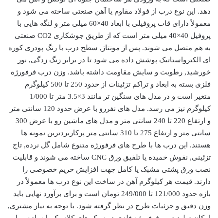
دهد. این نوع درب از فولاد مقاوم یا آهن صنعتی ساخته می شود و
معمولاً دارای قاب پروفیلی با ابعاد 40×60 میلی متر و لنگه هایی با
پروفیل 40×40 میلی متر است که از طریق جوشکاری CO2 صنعتی
به هم متصل می شوند. پس از مونتاژ, سطح درب با رنگ پودری کوره
ای الکترواستاتیک پوشش داده می شود تا در برابر زنگ زدگی, نور
خورشید, رطوبت و سایش مقاومت داشته باشد. وزن درب فرفورژه
فلزی بسته به ابعاد و تراکم تزئینات از حدود 250 تا 500 کیلوگرم
متغیر است و در مدل های سنگین تر مانند 3×3.5 متر تا 1/000
کیلوگرم نیز می رسد. مدل های نفررو با عرض حدود 120 سانتی متر
و ارتفاع 220 تا 240 سانتی متر و مدل های ماشین رو با عرض 300
سانتی متر و ارتفاع 275 تا 310 سانتی متر پرکاربردترین نمونه ها
هستند. این درب ها با طرح های فرفورژه متنوع شامل گل نرده, تاج
تزئینی, نقوش خمیده یا تلفیق ورق CNC ساخته می شوند و قابلیت
نصب ورق پشتی مشبک یا کامل جهت افزایش حریم خصوصی را
دارند. قیمت هر کیلوگرم آهن در ساخت این نوع درب ها معمولاً در
بازه حدود 121/000 تا 249/000 تومان است و برای برآورد نهایی باید
وزن دقیق و جزئیات طرح در نظر گرفته شود. با توجه به نیاز مشتری,