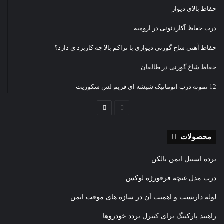
حفاظ بالای دیوار
درب حفاظ آکاردئونی در ارومیه
حفاظ آهنی شاخ گوزنی دیواری با تراکم بالا چه کاربرد ی دارد؟
حفاظ شاخ گوزنی در طالقان
12 نمونه درب اتوماتیک شیشه ای فریم لس سکوریت
صفحه
صفحه
قبلی
بعدی
محصولات
نرده استیل ایمن بالکن
درب مدل غنچه فرفورژه لوکس
لوله داربست و اهمیت آن در سازه های موقت ایمن
راهبند پارکینگ برای کنترل تردد خودروها