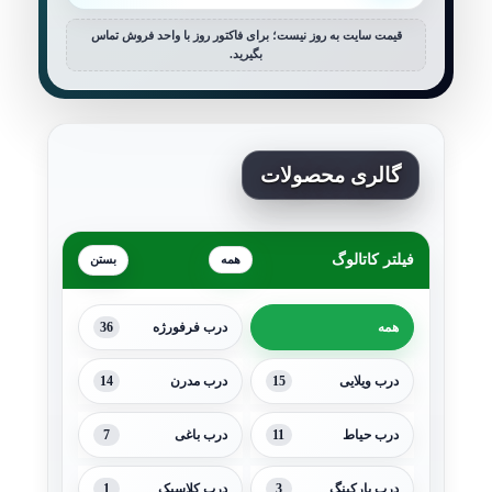
قیمت سایت به روز نیست؛ برای فاکتور روز با واحد فروش تماس
بگیرید.
گالری محصولات
فیلتر کاتالوگ
همه
36
همه
درب فرفورژه
14
15
درب ویلایی
درب مدرن
7
11
درب حیاط
درب باغی
1
3
درب پارکینگ
درب کلاسیک