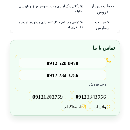
خدمات پس از
🛠️ رگلاژ, رنگ آمیزی مجدد, تعویض یراق و بازرسی
سالیانه.
فروش
نحوه ثبت
📞 تماس مستقیم با کارخانه برای مشاوره, بازدید و
عقد قرارداد.
سفارش
تماس با ما
0912 520 0978
0912 234 3756
واحد فروش
0912
120
2759
0912
234
3756
3
2
واتساپ
اینستاگرام