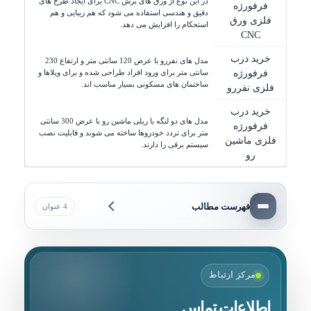
در این نوع از ورق های برش CNC برای ایجاد طرح های
فرفورژه
دقیق و هندسی استفاده می شود که هم زیبایی و هم
فلزی ورق
استحکام را افزایش می دهد.
CNC
خرید درب
مدل های نفررو با عرض 120 سانتی متر و ارتفاع 230
فرفورژه
سانتی متر برای ورود افراد طراحی شده و برای ویلاها و
ساختمان های مسکونی بسیار مناسب اند.
فلزی نفررو
خرید درب
مدل های دو لنگه یا ریلی ماشین رو با عرض 300 سانتی
فرفورژه
متر برای تردد خودروها ساخته می شوند و قابلیت نصب
فلزی ماشین
سیستم برقی را دارند.
رو
فهرست مطالب
4 عنوان
مرکز ارتباط
اطلاعات تماس