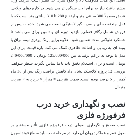
اصلی این مدل, مقاومت بالا و جلوه هنری بی نظیر است, هرچند وزن
بیشتر باعث نیاز به یراق آلات سنگین تر می شود. در کاربردهای ویلایی,
عرض معمولاً 300 سانتی متر و ارتفاع 280 تا 310 سانتی متر است که با
قفل چندنقطه ای و ضربه گیر لاستیکی نصب می شود. خدمات پس از
فروش شامل رگلاژ فصلی, بازدید دوره ای و تامین یراق می باشد تا
عملکرد طولانی مدت تضمین شود. علاوه براین, رنگ پودری نیمه براق یا
پتینه ای به زیبایی و اصالت ظاهری کمک می کند. بازه قیمت برای این
مدل با توجه به تراکم تزئینات بین
125/000/000
تومان تا
240/000/000
تومان است و برای استعلام دقیق باید با ما تماس بگیرید. سطر شواهد:
بررسی 12 پروژه کلاسیک نشان داد کاهش براقیت رنگ پس از 36 ماه
کمتر از 5 درصد بوده است. قیمت تقریبی = متراژ × نرخ پایه × ضریب
متریال.
نصب و نگهداری خرید درب
فرفورژه فلزی
نصب صحیح و نگهداری اصولی درب فرفورژه فلزی, تأثیر مستقیم بر
طول عمر و عملکرد روان آن دارد. در مرحله نصب باید سطح فونداسیون