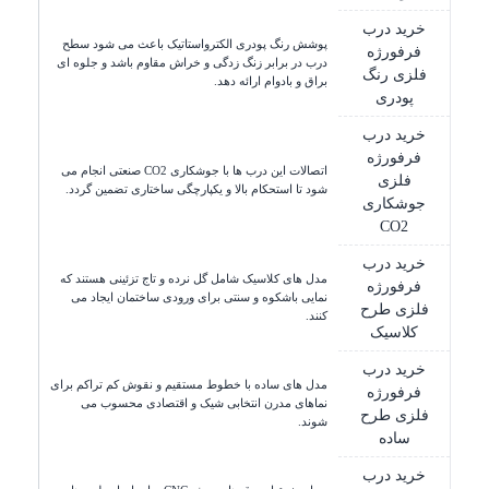
خرید درب
پوشش رنگ پودری الکترواستاتیک باعث می شود سطح
فرفورژه
درب در برابر زنگ زدگی و خراش مقاوم باشد و جلوه ای
فلزی رنگ
براق و بادوام ارائه دهد.
پودری
خرید درب
فرفورژه
اتصالات این درب ها با جوشکاری CO2 صنعتی انجام می
فلزی
شود تا استحکام بالا و یکپارچگی ساختاری تضمین گردد.
جوشکاری
CO2
خرید درب
مدل های کلاسیک شامل گل نرده و تاج تزئینی هستند که
فرفورژه
نمایی باشکوه و سنتی برای ورودی ساختمان ایجاد می
فلزی طرح
کنند.
کلاسیک
خرید درب
مدل های ساده با خطوط مستقیم و نقوش کم تراکم برای
فرفورژه
نماهای مدرن انتخابی شیک و اقتصادی محسوب می
فلزی طرح
شوند.
ساده
خرید درب