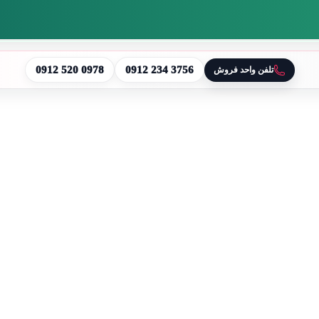
0912 520 0978
0912 234 3756
تلفن واحد فروش