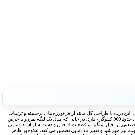
 این درب با طراحی گل مانند از فرفورژه های برجسته و تزئینات
چدنی, جلوه ای فاخر و خاص به نما می بخشد. نسخه دولنگه آن معمولاً با عرض 350 سانتی متر و ارتفاع 300 سانتی متر تولید می شود و وزنی حدود 900 کیلوگرم دارد, در حالی که مدل تک لنگه نفررو با عرض
زن دارد. در ساختار درب مدل دسته گل از فلز صنعتی, پروفیل سنگین و قطعات فرفورژه دست ساز استفاده می
رابر رطوبت, نور خورشید و تغییرات دمایی تضمین می کند. علاوه بر ظاهر