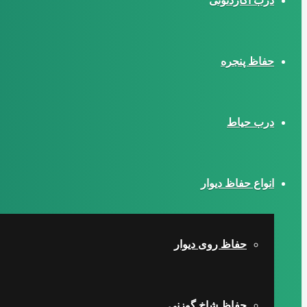
درب آکاردئونی
حفاظ پنجره
درب حیاط
انواع حفاظ دیوار
حفاظ روی دیوار
حفاظ شاخ گوزنی