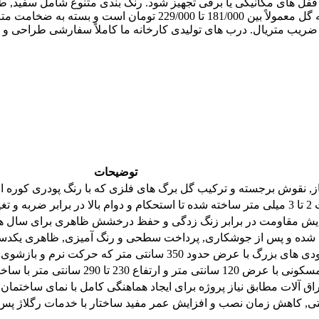
ا قفل های مکانیکی یا برقی تجهیز شود. رنگ بندی متنوع شامل سفید, 
هماهنگی با نما فراهم می کند. بازه قیمت هر کیلوگرم درب مدل دسته گل
 × ضریب متریال. درب های تولیدی کارخانه ما کاملاً سفارشی طراحی 
توضیحات
نقوش برجسته و ترکیب گل برگ های فلزی که با رنگ پودری کوره ای 
باشد.
زایش مقاومت در برابر زنگ زدگی و حفظ درخشش ظاهری برای سال ها
ه شده و پس از جوشکاری, پرداخت سطحی و رنگ آمیزی, ظاهری یکدست 
نتی متر که حرکت نرم و بازشوی متقارن را فراهم می کند.
 با ساختار سبک تر و طراحی مشابه مدل اصلی.
 یراق آلات مطابق نیاز پروژه برای ایجاد هماهنگی کامل با نمای ساختمان.
تی, کاهش زمان نصب و افزایش عمر مفید ساختار با خدمات رگلاژ پس