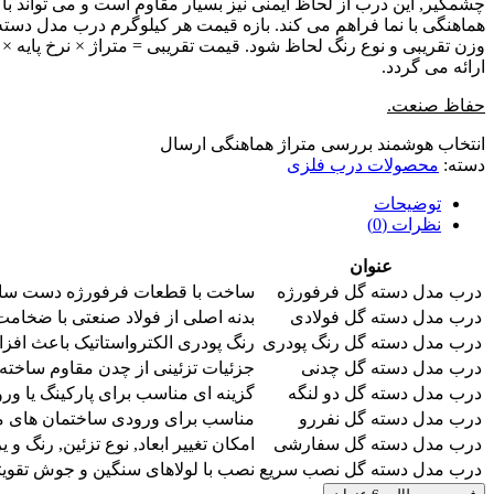
چشمگیر, این درب از لحاظ ایمنی نیز بسیار مقاوم است و می تواند ب
وزن تقریبی و نوع رنگ لحاظ شود. قیمت تقریبی = متراژ × نرخ پایه
ارائه می گردد.
حفاظ صنعت.
انتخاب هوشمند
بررسی متراژ
هماهنگی ارسال
دسته:
محصولات درب فلزی
توضیحات
نظرات (0)
عنوان
درب مدل دسته گل فرفورژه
ساخت با قطعات فرفورژه دست ساز, 
درب مدل دسته گل فولادی
بدنه اصلی از فولاد صنعتی با ضخامت 2 تا 3 میلی متر ساخته شده تا استحکام و دوام بالا در برابر ضربه و تغییرات دمایی داشته 
درب مدل دسته گل رنگ پودری
رنگ پودری الکترواستاتیک باعث اف
درب مدل دسته گل چدنی
جزئیات تزئینی از چدن مقاوم ساخت
درب مدل دسته گل دو لنگه
گزینه ای مناسب برای پارکینگ یا ورودی های بزرگ با عرض حدود 350 سا
درب مدل دسته گل نفررو
مناسب برای ورودی ساختمان های مسکونی با عرض 120 سانتی متر و ارتفاع 230 تا 290 سانتی متر
درب مدل دسته گل سفارشی
امکان تغییر ابعاد, نوع تزئین, رنگ و
درب مدل دسته گل نصب سریع
نصب با لولاهای سنگین و جوش تقوی