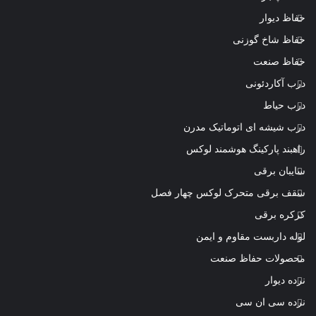
حفاظ دیوار
حفاظ شاخ گوزنی
حفاظ صنعت
درب آکاردئونی
درب حیاط
درب شیشه ای اتوماتیک مدرن
راهبند پارکینگ هوشمند لوکس
سایبان برقی
سقف برقی متحرک لوکس چهار فصل
کرکره برقی
لوله داربست مقاوم و ایمن
محصولات حفاظ صنعت
نرده دیوار
نرده سی ان سی