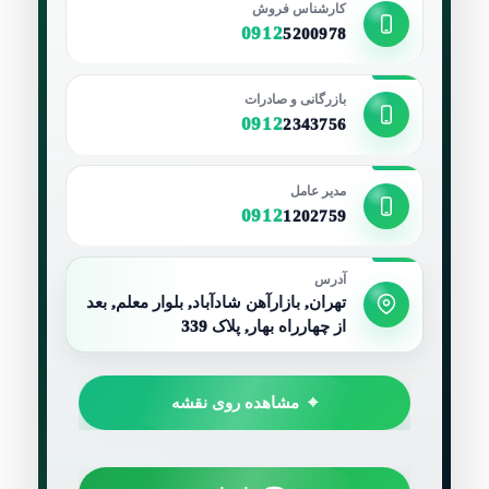
کارشناس فروش
0912
5200978
بازرگانی و صادرات
0912
2343756
مدیر عامل
0912
1202759
آدرس
تهران, بازارآهن شادآباد, بلوار معلم, بعد
از چهارراه بهار, پلاک 339
مشاهده روی نقشه