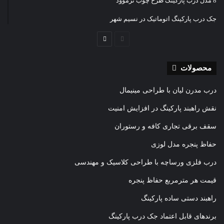
8 مدل درب پارکینگ طرح چوب ترموود
جک درب پارکینگ اتوماتیک در نسیم شهر
صفحه
صفحه
قبلی
بعدی
محصولات
درب مدرن لیان با طراحی مینیمال
نقش راهبند پارکینگ در افزایش امنیت
سقف برقی تجاری کافه و رستوران
حفاظ پنجره مدل لوزی
درب فلزی ورساچه با طراحی کلاسیک و مهندسی
قیمت هر مترمربع حفاظ پنجره
راهبند دستی ساده پارکینگ
برندهای قابل اعتماد جک درب پارکینگ