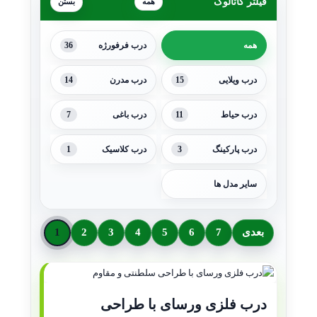
فیلتر کاتالوگ
همه
36
همه
درب فرفورژه
14
15
درب ویلایی
درب مدرن
7
11
درب حیاط
درب باغی
1
3
درب پارکینگ
درب کلاسیک
سایر مدل ها
بعدی
7
6
5
4
3
2
1
درب فلزی ورسای با طراحی