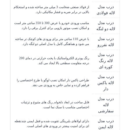
درب مدل
از فولاد صنعتی ضخامت 3 میلی متر ساخته شده و استحکام
بالایی در برابر ضربه و فشار مکانیکی دارد.
لاله فولادی
درب مدل
مناسب ورودی خودرو با عرض 300 تا 350 سانتی متر است
و امکان نصب موتور بازویی برای کنترل برقی را دارد.
لاله دو لنگه
درب مدل
با عرض 110 سانتی متر برای ورودی های کوچک تر ساخته
می شود و هماهنگی کامل با مدل اصلی دو لنگه دارد.
لاله نفررو
درب مدل
رنگ پودری الکترواستاتیک با پخت حرارتی در دمای 200
لاله رنگ
درجه مقاومت سطحی بالا ایجاد می کند.
کوره ای
درب مدل
طراحی باکس دار امکان نصب لوگو یا طرح اختصاصی را
لاله باکس
فراهم کرده و نمایی خاص به ورودی می دهد.
دار
درب مدل
قابل ساخت در ابعاد دلخواه, رنگ های متنوع و تزئینات
لاله
اختصاصی متناسب با سبک نما است.
سفارشی
درب مدل
دارای لولاهای بلبرینگی تقویت شده و قفل ایمنی چندنقطه
ای برای امنیت بیشتر در ورودی های اصلی است.
لاله ایمن