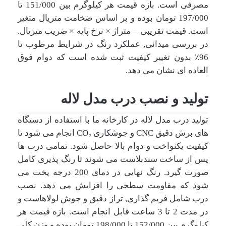
مصرفی است. بازه قیمت هر کیلوگرم بین 151/000 تا
197/000 تومان بوده و بر اساس ضخامت متریال متغیر
است. قیمت تقریبی = متراژ × نرخ پایه × ضریب متریال.
در بررسی میدانی, عملکرد رنگ در شرایط مرطوب تا
96٪ بدون تغییر کیفیت ثبت شده است که دوام فوق
العاده ای نشان می دهد.
تولید و نصب درب مدل لاله
تولید درب مدل لاله در کارخانه ما با استفاده از دستگاه
های برش دقیق CNC و جوشکاری CO₂ انجام می شود تا
کیفیت یکنواخت و دوام بالا حاصل شود. تمامی درب ها
پس از ساخت سندبلاست می شوند تا رنگ پذیری کامل
صورت گیرد. رنگ نهایی در دمای 200 درجه پخت می
شود که مقاومت سطحی را افزایش می دهد. نصب
درب شامل فریم گذاری, تراز دقیق و جوش لولاهاست و
در مدت 2 تا 3 ساعت قابل انجام است. بازه قیمت هر
کیلوگرم بین 152/000 تا 198/000 تومان بوده و وزن کلی