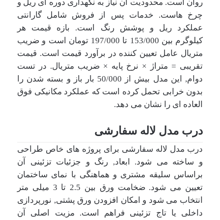
روان است. محدودیت آن نیاز به نگهداری دوره ای ریل و
چرخ هاست. خدمات پس از فروش شامل گارانتی
عملکرد ریل و پوشش رنگ است. بازه قیمت هر
کیلوگرم بین 153/000 تا 197/000 تومان است و ضریب
متریال عامل تعیین کننده در برآورد قیمت است. قیمت
تقریبی = متراژ × نرخ پایه × ضریب متریال. در تست
دوام, این مدل بیش از 50/000 بار باز و بسته شدن را
بدون خرابی تحمل کرده است که عملکرد مکانیکی فوق
العاده ای را نشان می دهد.
درب مدل لاله سفارشی
درب مدل لاله سفارشی برای پروژه های خاص طراحی
و ساخته می شود. ابعاد, رنگ و جزئیات تزئینی آن
براساس سلیقه مشتری و هماهنگی با نمای ساختمان
تعیین می شود. ضخامت ورق بین 2.5 تا 3 میلی متر
انتخاب می شود و امکان افزودن ورق پشتی, نورپردازی
داخلی یا تاج تزئینی فراهم است. مزیت اصلی آن