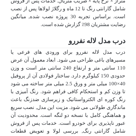
متراژ × نرخ پایه × ضریب متریال. خدمات پس از فروش
شامل گارانتی رنگ تا 12 ماه و رگلاژ لولاها پس از نصب
است. براساس تجربه 30 پروژه نصب شده, میانگین
رضایت مشتریان 98٪ گزارش شده است.
درب مدل لاله نفررو
درب مدل لاله نفررو برای ورودی های فرعی یا
مسیرهای باغی طراحی می شود. ابعاد معمول آن عرض
110 سانتی متر و ارتفاع 240 سانتی متر است و وزن
حدودی 150 کیلوگرم دارد. ساختار فولادی آن از پروفیل
40×100 میلی متر و ورق 2.5 میلی متر ساخته می شود
تا وزن کم و استحکام کافی فراهم شود. رنگ آمیزی با
رنگ کوره ای الکترواستاتیک و زیرسازی ضدزنگ باعث
ماندگاری طولانی می شود. مزیت این مدل, نصب سریع
و هماهنگی کامل با نسخه دو لنگه است. محدودیت آن
عبور ناپذیری برای خودرو است. خدمات پس از فروش
شامل گارانتی رنگ, بررسی لولا و تعویض قطعات