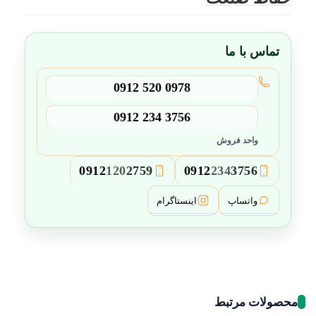
تماس با ما
0912 520 0978
0912 234 3756
واحد فروش
0912
120
2759
0912
234
3756
3
2
واتساپ
اینستاگرام
محصولات مرتبط