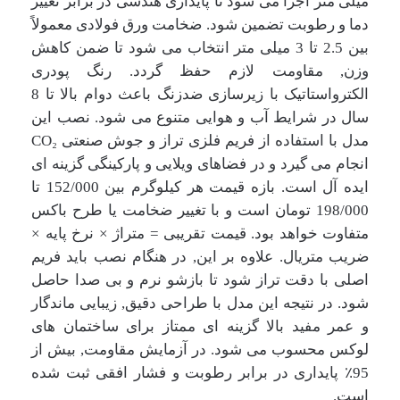
میلی متر اجرا می شود تا پایدازی هندسی در برابر تغییر
دما و رطوبت تضمین شود. ضخامت ورق فولادی معمولاً
بین 2.5 تا 3 میلی متر انتخاب می شود تا ضمن کاهش
وزن, مقاومت لازم حفظ گردد. رنگ پودری
الکترواستاتیک با زیرسازی ضدزنگ باعث دوام بالا تا 8
سال در شرایط آب و هوایی متنوع می شود. نصب این
مدل با استفاده از فریم فلزی تراز و جوش صنعتی CO₂
انجام می گیرد و در فضاهای ویلایی و پارکینگی گزینه ای
ایده آل است. بازه قیمت هر کیلوگرم بین 152/000 تا
198/000 تومان است و با تغییر ضخامت یا طرح باکس
متفاوت خواهد بود. قیمت تقریبی = متراژ × نرخ پایه ×
ضریب متریال. علاوه بر این, در هنگام نصب باید فریم
اصلی با دقت تراز شود تا بازشو نرم و بی صدا حاصل
شود. در نتیجه این مدل با طراحی دقیق, زیبایی ماندگار
و عمر مفید بالا گزینه ای ممتاز برای ساختمان های
لوکس محسوب می شود. در آزمایش مقاومت, بیش از
95٪ پایداری در برابر رطوبت و فشار افقی ثبت شده
است.