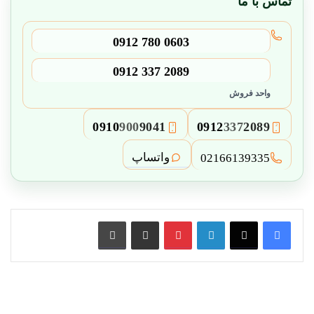
تماس با ما
0912 780 0603
0912 337 2089
واحد فروش
0910
900
9041
0912
337
2089
3
2
واتساپ
02166139335
لینکدین
پین ترست
از طریق ایمیل به اشتراک بگذارید
چاپ کنید
اهمیت
استفاده