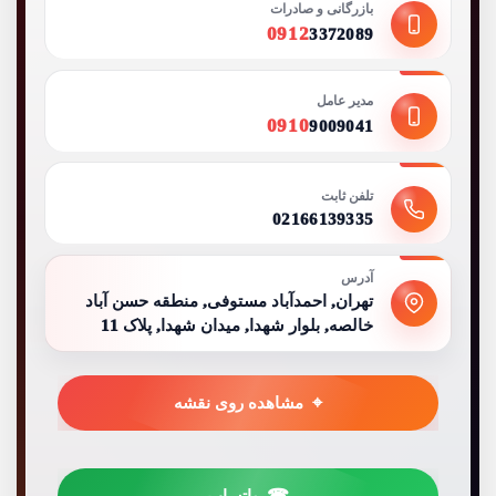
بازرگانی و صادرات
0912
3372089
مدیر عامل
0910
9009041
تلفن ثابت
02166139335
آدرس
تهران, احمدآباد مستوفی, منطقه حسن آباد
خالصه, بلوار شهدا, میدان شهدا, پلاک 11
مشاهده روی نقشه
واتساپ