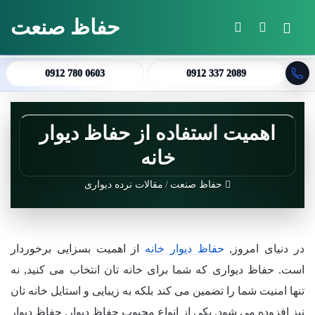
حفاظ صنعت
منو
جستجو برای
تغییر پوسته
0912 780 0603
0912 337 2089
اهمیت استفاده از حفاظ دیوار
خانه
حفاظ صنعت
/
مقالات نرده دیواری
در دنیای امروز,
حفاظ دیوار خانه
از اهمیت بسزایی برخوردار
است. حفاظ دیواری که شما برای خانه تان انتخاب می کنید, نه
تنها امنیت شما را تضمین می کند بلکه به زیبایی و استایل خانه تان
نیز افزوده می شود. یکی از انواع محبوب حفاظ دیوار, حفاظ دیوار