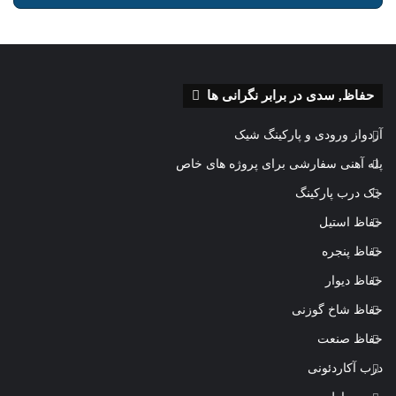
حفاظ, سدی در برابر نگرانی ها
آردواز ورودی و پارکینگ شیک
پله آهنی سفارشی برای پروژه های خاص
جک درب پارکینگ
حفاظ استیل
حفاظ پنجره
حفاظ دیوار
حفاظ شاخ گوزنی
حفاظ صنعت
درب آکاردئونی