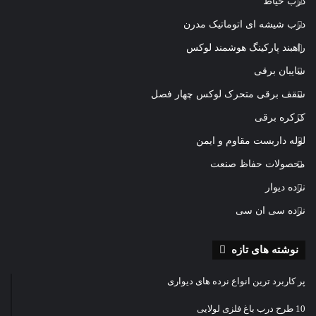
درب حیاط
درب شیشه ای اتوماتیک مدرن
راهبند پارکینگ هوشمند لوکس
سایبان برقی
سقف برقی متحرک لوکس چهار فصل
کرکره برقی
لوله داربست مقاوم و ایمن
محصولات حفاظ صنعت
نرده دیوار
نرده سی ان سی
نوشته های تازه
پر کاربرد ترین انواع نرده های دیواری
10 طرح درب باغ فلزی لولایی