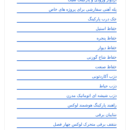
پله آهنی سفارشی برای پروژه های خاص
جک درب پارکینگ
حفاظ استیل
حفاظ پنجره
حفاظ دیوار
حفاظ شاخ گوزنی
حفاظ صنعت
درب آکاردئونی
درب حیاط
درب شیشه ای اتوماتیک مدرن
راهبند پارکینگ هوشمند لوکس
سایبان برقی
سقف برقی متحرک لوکس چهار فصل