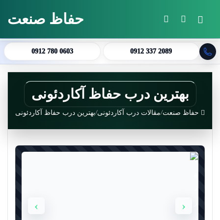
حفاظ صنعت
منو
جستجو برای
تغییر پوسته
0912 780 0603
0912 337 2089
بهترین درب حفاظ آکاردئونی
حفاظ صنعت
/
مقالات درب آکاردئونی
/
بهترین درب حفاظ آکاردئونی
›
‹