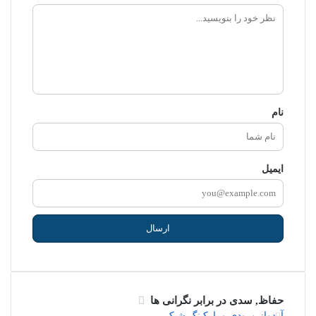
ن
ظ
ر
ش
م
نام
ا
ایمیل
حفاظ, سدی در برابر نگرانی ها
آردواز ورودی و پارکینگ شیک