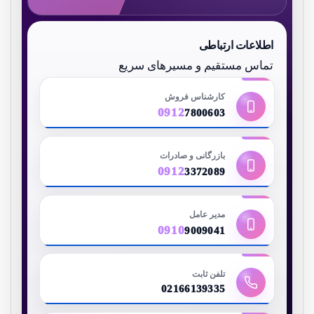
اطلاعات ارتباطی
تماس مستقیم و مسیرهای سریع
کارشناس فروش
0912
7800603
بازرگانی و صادرات
0912
3372089
مدیر عامل
0910
9009041
تلفن ثابت
02166139335