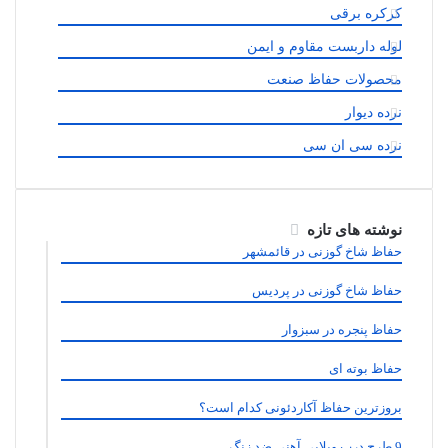
کرکره برقی
لوله داربست مقاوم و ایمن
محصولات حفاظ صنعت
نرده دیوار
نرده سی ان سی
نوشته های تازه
حفاظ شاخ گوزنی در قائمشهر
حفاظ شاخ گوزنی در پردیس
حفاظ پنجره در سبزوار
حفاظ بوته ای
بروزترین حفاظ آکاردئونی کدام است؟
9 طرح درب ویلایی آهنی ضد زنگ