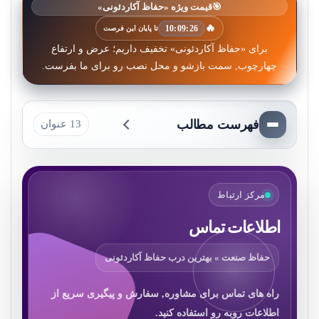
🎯
قیمت ویژه «حفاظ آکاردئونی»
🔥
10:09:24
تا پایان این فرصت
برای «حفاظ آکاردئونی» تخفیف داریم؛ عرض و ارتفاع
چهارچوب, سمت بازشو و محل نصب رو برای ما بفرست.
فهرست مطالب
13 عنوان
مرکز ارتباط
اطلاعات تماس
حفاظ صنعت » بهترین درب حفاظ آکاردئونی
راه های تماس برای مشاوره, سفارش و پیگیری سریع از
اطلاعات روبه رو استفاده کنید.