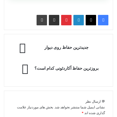
لینکدین
پین ترست
از طریق ایمیل به اشتراک بگذارید
چاپ کنید
جدیدترین
جدیدترین حفاظ روی دیوار
حفاظ
روی
دیوار
بروزترین
بروزترین حفاظ آکاردئونی کدام است؟
حفاظ
آکاردئونی
کدام
است؟
💬 ارسال نظر
نشانی ایمیل شما منتشر نخواهد شد.
بخش های موردنیاز علامت
گذاری شده اند
*