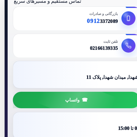
تماس مستقیم و مسیرهای سریع
بازرگانی و صادرات
0912
3372089
تلفن ثابت
02166139335
ا, میدان شهدا, پلاک 11
واتساپ