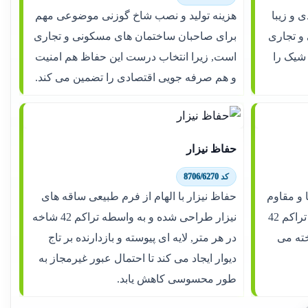
ی و زیبا
هزینه تولید و نصب شاخ گوزنی موضوعی مهم
و تجاری
برای صاحبان ساختمان های مسکونی و تجاری
 شیک را
است, زیرا انتخاب درست این حفاظ هم امنیت
و هم صرفه جویی اقتصادی را تضمین می کند.
حفاظ نیزار
کد 8706/6270
 و مقاوم
حفاظ نیزار با الهام از فرم طبیعی ساقه های
در میان انواع حفاظ دیوار است که با تراکم 42
نیزار طراحی شده و به واسطه تراکم 42 شاخه
 متر ساخته می
در هر متر, لایه ای پیوسته و بازدارنده بر تاج
دیوار ایجاد می کند تا احتمال عبور غیرمجاز به
طور محسوسی کاهش یابد.