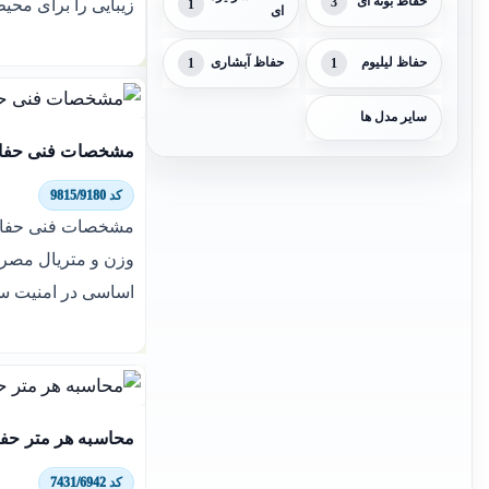
حفاظ بوته ای
3
زیبایی را برای محی
1
ای
حفاظ لیلیوم
1
حفاظ آبشاری
1
سایر مدل ها
مشخصات فنی حفاظ
کد 9815/9180
مشخصات فنی حفاظ 
وزن و متریال مصر
اساسی در امنیت سا
محاسبه هر متر حفا
کد 7431/6942