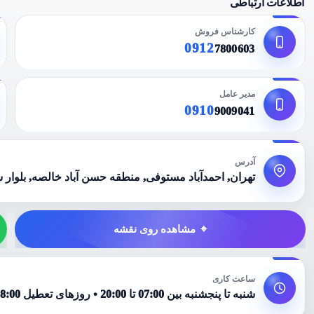
اطلاعات ارتباطی
کارشناس فروش
0912
7800603
مدیر عامل
0910
9009041
آدرس
تهران, احمدآباد مستوفی, منطقه حسن آباد خالصه, بلوار شهد
مشاهده روی نقشه
ساعت کاری
شنبه تا پنجشنبه بین 07:00 تا 20:00 • روزهای تعطیل 08:00 تا 15:00