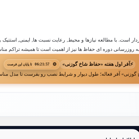
دار است. با مطالعه نیازها و محیط, رعایت نسبت ها, ایمنی, استتیک و
ه روزرسانی دوره ای حفاظ ها نیز از اهمیت است تا همیشه تراکم مناسب
⚡
آفر اول هفته «حفاظ شاخ گوزنی»
⚙️
06:21:55
تا پایان این فرصت
گوزنی» آفر فعاله؛ طول دیوار و شرایط نصب رو بفرست تا مدل مناس