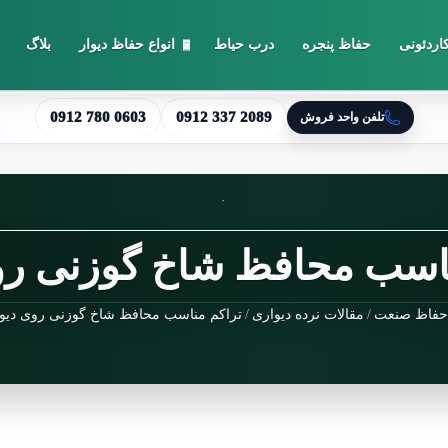
اردئونی
حفاظ پنجره
درب حیاط
انواع حفاظ دیوار
بلاگ
0912 780 0603
0912 337 2089
تلفن واحد فروش
اسب محافظ شاخ گوزنی رو
فاظ صنعت
/
مقالات نرده دیواری
/
تراکم مناسب محافظ شاخ گوزنی روی دیوا