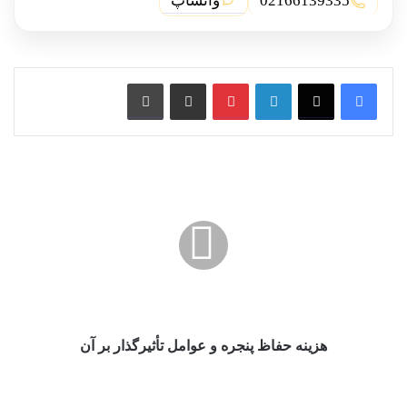
واتساپ
02166139335
لینکدین
پین ترست
از طریق ایمیل به اشتراک بگذارید
چاپ کنید
هزینه
حفاظ
پنجره
و
عوامل
تأثیرگذار
بر
آن
هزینه حفاظ پنجره و عوامل تأثیرگذار بر آن
راهنمای
کامل