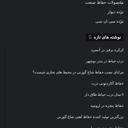
محصولات حفاظ صنعت
نرده دیوار
نرده سی ان سی
نوشته های تازه
کرکره برقی در آبسرد
درب حیاط در بندر بوشهر
مزایای نصب حفاظ شاخ گوزنی در محیط های تجاری چیست؟
حفاظ آكاردئونی درب
6 مدل درب حیاط طاق دار
حفاظ پنجره در ارومیه
بزرگترین تولید کننده حفاظ آهنی شاخ گوزنی
حفاظ پنجره در شهریار