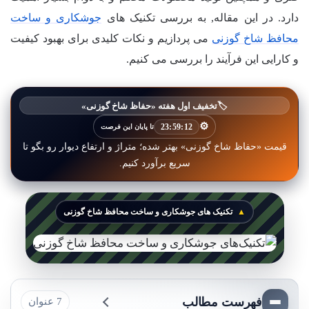
دارد. در این مقاله, به بررسی تکنیک های
جوشکاری و ساخت
محافظ شاخ گوزنی
می پردازیم و نکات کلیدی برای بهبود کیفیت
و کارایی این فرآیند را بررسی می کنیم.
🏷️
تخفیف اول هفته «حفاظ شاخ گوزنی»
⚙️
23:59:09
تا پایان این فرصت
قیمت «حفاظ شاخ گوزنی» بهتر شده؛ متراژ و ارتفاع دیوار رو بگو تا
سریع برآورد کنیم.
تکنیک های جوشکاری و ساخت محافظ شاخ گوزنی
فهرست مطالب
7 عنوان