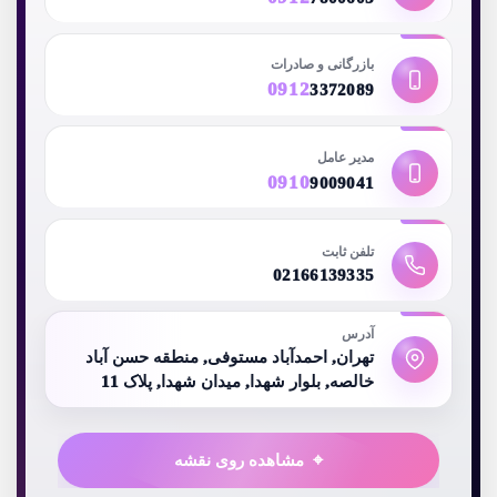
بازرگانی و صادرات
0912
3372089
مدیر عامل
0910
9009041
تلفن ثابت
02166139335
آدرس
تهران, احمدآباد مستوفی, منطقه حسن آباد
خالصه, بلوار شهدا, میدان شهدا, پلاک 11
مشاهده روی نقشه