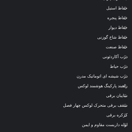
حفاظ استیل
حفاظ پنجره
حفاظ دیوار
حفاظ شاخ گوزنی
حفاظ صنعت
درب آکاردئونی
درب حیاط
درب شیشه ای اتوماتیک مدرن
راهبند پارکینگ هوشمند لوکس
سایبان برقی
سقف برقی متحرک لوکس چهار فصل
کرکره برقی
لوله داربست مقاوم و ایمن