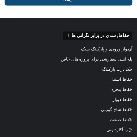
حفاظ, سدی در برابر نگرانی ها
آردواز ورودی و پارکینگ شیک
پله آهنی سفارشی برای پروژه های خاص
جک درب پارکینگ
حفاظ استیل
حفاظ پنجره
حفاظ دیوار
حفاظ شاخ گوزنی
حفاظ صنعت
درب آکاردئونی