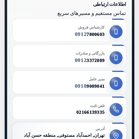
اطلاعات ارتباطی
تماس مستقیم و مسیرهای سریع
کارشناس فروش
0912
7800603
بازرگانی و صادرات
0912
3372089
مدیر عامل
0910
9009041
تلفن ثابت
02166139335
آدرس
تهران, احمدآباد مستوفی, منطقه حسن آباد