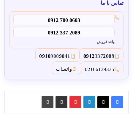
تماس با ما
0912 780 0603
0912 337 2089
واحد فروش
0910
900
9041
0912
337
2089
3
2
واتساپ
02166139335
لینکدین
پین ترست
از طریق ایمیل به اشتراک بگذارید
چاپ کنید
قیمت
درب