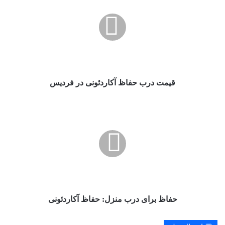
حفاظ
آکاردئونی
در
فردیس
قیمت درب حفاظ آکاردئونی در فردیس
حفاظ
برای
درب
منزل:
حفاظ
آکاردئونی
حفاظ برای درب منزل: حفاظ آکاردئونی