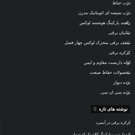
درب حیاط
درب شیشه ای اتوماتیک مدرن
راهبند پارکینگ هوشمند لوکس
سایبان برقی
سقف برقی متحرک لوکس چهار فصل
کرکره برقی
لوله داربست مقاوم و ایمن
محصولات حفاظ صنعت
نرده دیوار
نرده سی ان سی
نوشته های تازه
کرکره برقی در آبسرد
8 مدل درب پارکینگ کلاسیک کتیبه دار