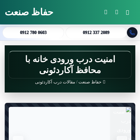
حفاظ صنعت
منو
جستجو برای
تغییر پوسته
0912 780 0603
0912 337 2089
امنیت درب ورودی خانه با
محافظ آکاردئونی
حفاظ صنعت
/
مقالات درب آکاردئونی