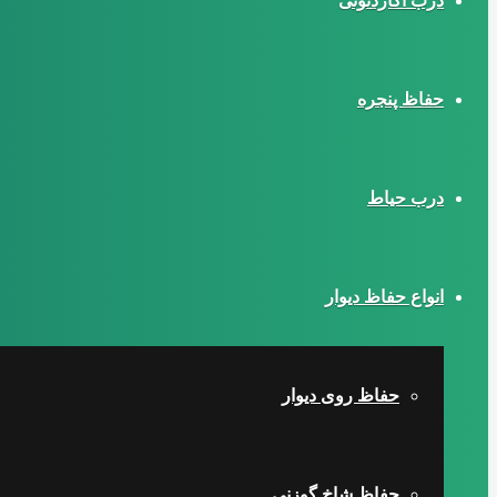
درب آکاردئونی
حفاظ پنجره
درب حیاط
انواع حفاظ دیوار
حفاظ روی دیوار
حفاظ شاخ گوزنی