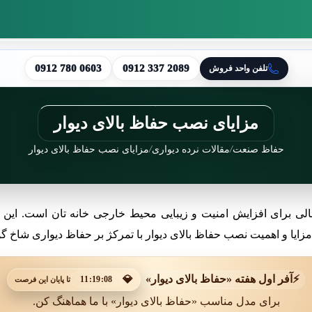
0912 780 0603
0912 337 2089
تلفن واحد فروش
مزایای نصب حفاظ بالای دیوار
حفاظ صنعت
/
مقالات نرده دیواری
/
مزایای نصب حفاظ بالای دیوار
لی برای افزایش امنیت و زیبایی محیط خارجی خانه تان است. این نو
مزایا و اهمیت نصب حفاظ بالای دیوار با تمرکژ بر حفاظ دیواری شاخ گ
⚡
آفر اول هفته «حفاظ بالای دیوار»
💎
11:19:06
تا پایان این فرصت
برای مدل مناسب «حفاظ بالای دیوار» با ما هماهنگ کن.