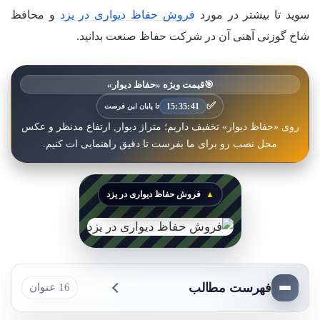
سوید تا بیشتر در مورد
فروش حفاظ دیواری در یزد
و محافظ
شاخ گوزنی آهنی آن در شرکت حفاظ صنعت بدانید.
🎯
قیمت ویژه «حفاظ دیوار»
✅
15:35:39
تا پایان این فرصت
روی «حفاظ دیوار» تخفیف داریم؛ متراژ دیوار, ارتفاع مدنظر و عکس
محل نصب رو برای ما بفرست تا دقیق راهنمایی ات کنیم.
فروش حفاظ دیواری در یزد
فهرست مطالب
16 عنوان