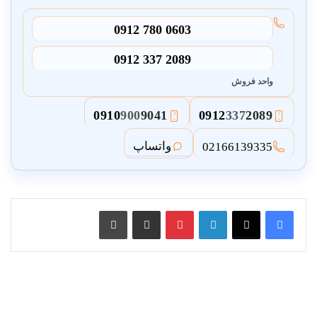
0912 780 0603
0912 337 2089
واحد فروش
0910
900
9041
0912
337
2089
3
2
واتساپ
02166139335
لینکدین
پین ترست
از طریق ایمیل به اشتراک بگذارید
چاپ کنید
خرید
حفاظ
دیواری