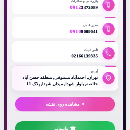
بازرگانی و صادرات
0912
3372089
مدیر عامل
0910
9009041
تلفن ثابت
02166139335
آدرس
تهران, احمدآباد مستوفی, منطقه حسن آباد
خالصه, بلوار شهدا, میدان شهدا, پلاک 11
مشاهده روی نقشه
واتساپ