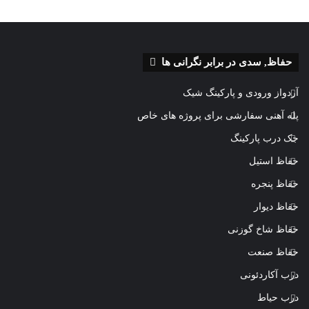
حفاظ, سدی در برابر نگرانی ها
آردواز ورودی و پارکینگ شیک
پله آهنی سفارشی برای پروژه های خاص
جک درب پارکینگ
حفاظ استیل
حفاظ پنجره
حفاظ دیوار
حفاظ شاخ گوزنی
حفاظ صنعت
درب آکاردئونی
درب حیاط